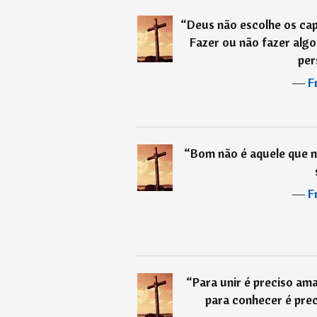
“
Deus não escolhe os cap
Fazer ou não fazer alg
per
―
F
“
Bom não é aquele que n
―
F
“
Para unir é preciso ama
para conhecer é prec