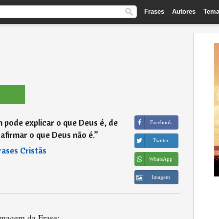
Frases
Autores
Tema
 pode explicar o que Deus é, de
Facebook
afirmar o que Deus não é.
”
Twitter
rases Cristãs
WhatsApp
Imagem
magem da Frase: