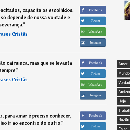
acitados, capacita os escolhidos.
Facebook
o só depende de nossa vontade e
Twitter
severança.
”
WhatsApp
rases Cristãs
Imagem
ão cai nunca, mas que se levanta
Facebook
Amor
sempre.
”
Mundo
Twitter
rases Cristãs
Verda
WhatsApp
Amiza
Imagem
Hoje
Trabal
r, para amar é preciso conhecer,
Facebook
Razão
iso ir ao encontro do outro.
”
Twitter
Falar