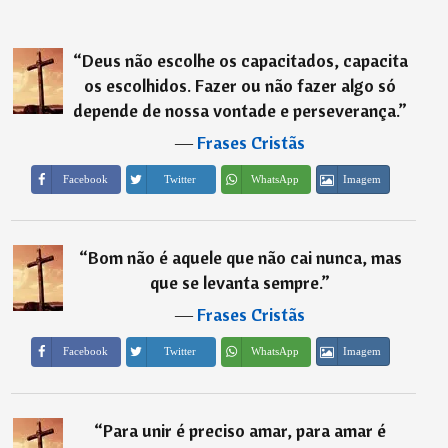
“
Deus não escolhe os capacitados, capacita
os escolhidos. Fazer ou não fazer algo só
depende de nossa vontade e perseverança.
”
―
Frases Cristãs
Imagem
Facebook
Twitter
WhatsApp
“
Bom não é aquele que não cai nunca, mas
que se levanta sempre.
”
―
Frases Cristãs
Imagem
Facebook
Twitter
WhatsApp
“
Para unir é preciso amar, para amar é