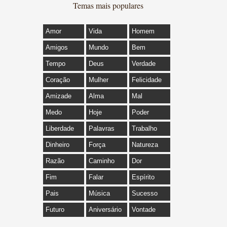
Temas mais populares
Amor
Vida
Homem
Amigos
Mundo
Bem
Tempo
Deus
Verdade
Coração
Mulher
Felicidade
Amizade
Alma
Mal
Medo
Hoje
Poder
Liberdade
Palavras
Trabalho
Dinheiro
Força
Natureza
Razão
Caminho
Dor
Fim
Falar
Espírito
Pais
Música
Sucesso
Futuro
Aniversário
Vontade