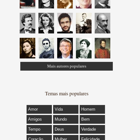
Mais autores populares
Temas mais populares
Amor
Vida
Homem
Amigos
Mundo
Bem
Tempo
Deus
Verdade
Coração
Mulher
Felicidade