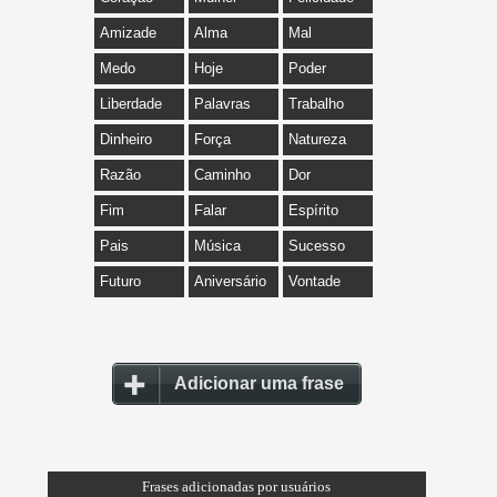
Amizade
Alma
Mal
Medo
Hoje
Poder
Liberdade
Palavras
Trabalho
Dinheiro
Força
Natureza
Razão
Caminho
Dor
Fim
Falar
Espírito
Pais
Música
Sucesso
Futuro
Aniversário
Vontade
Adicionar uma frase
Frases adicionadas por usuários