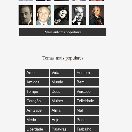
Mais autores populares
Temas mais populares
Amor
Vida
Homem
Amigos
Mundo
Bem
Tempo
Deus
Verdade
Coração
Mulher
Felicidade
Amizade
Alma
Mal
Medo
Hoje
Poder
Liberdade
Palavras
Trabalho