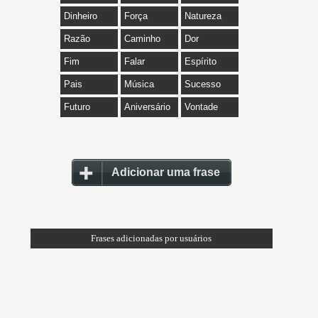
Dinheiro
Força
Natureza
Razão
Caminho
Dor
Fim
Falar
Espírito
Pais
Música
Sucesso
Futuro
Aniversário
Vontade
Adicionar uma frase
Frases adicionadas por usuários