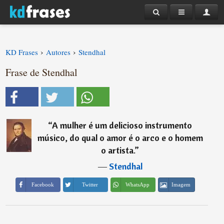
›
›
KD Frases
Autores
Stendhal
Frase de Stendhal
“
A mulher é um delicioso instrumento
músico, do qual o amor é o arco e o homem
o artista.
”
―
Stendhal
Imagem
Facebook
Twitter
WhatsApp