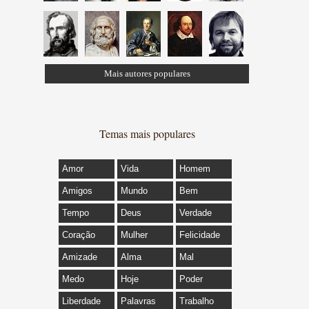
Mais autores populares
Temas mais populares
Amor
Vida
Homem
Amigos
Mundo
Bem
Tempo
Deus
Verdade
Coração
Mulher
Felicidade
Amizade
Alma
Mal
Medo
Hoje
Poder
Liberdade
Palavras
Trabalho