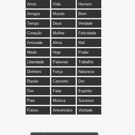
Amor
Vida
Homem
Amigos
Mundo
Bem
Tempo
Deus
Verdade
Coração
Mulher
Felicidade
Amizade
Alma
Mal
Medo
Hoje
Poder
Liberdade
Palavras
Trabalho
Dinheiro
Força
Natureza
Razão
Caminho
Dor
Fim
Falar
Espírito
Pais
Música
Sucesso
Futuro
Aniversário
Vontade