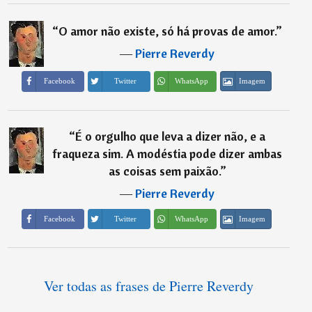
“
O amor não existe, só há provas de amor.
”
―
Pierre Reverdy
Imagem
Facebook
Twitter
WhatsApp
“
É o orgulho que leva a dizer não, e a
fraqueza sim. A modéstia pode dizer ambas
as coisas sem paixão.
”
―
Pierre Reverdy
Imagem
Facebook
Twitter
WhatsApp
Ver todas as frases de Pierre Reverdy