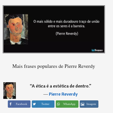
Mais frases populares de Pierre Reverdy
“
A ética é a estética de dentro.
”
―
Pierre Reverdy
Imagem
Facebook
Twitter
WhatsApp