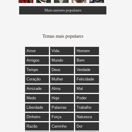
Mais autores populares
Temas mais populares
Amor
Vida
Homem
Amigos
Mundo
Bem
Tempo
Deus
Verdade
Coração
Mulher
Felicidade
Amizade
Alma
Mal
Medo
Hoje
Poder
Liberdade
Palavras
Trabalho
Dinheiro
Força
Natureza
Razão
Caminho
Dor