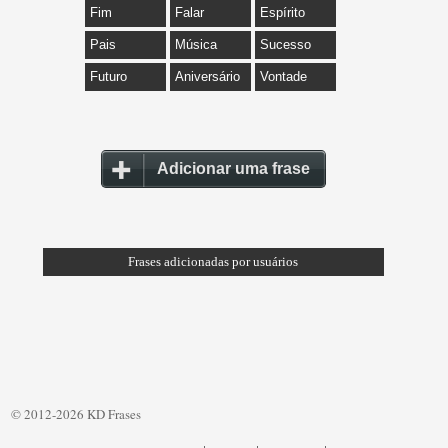
Fim
Falar
Espírito
Pais
Música
Sucesso
Futuro
Aniversário
Vontade
Adicionar uma frase
Frases adicionadas por usuários
© 2012-2026 KD Frases