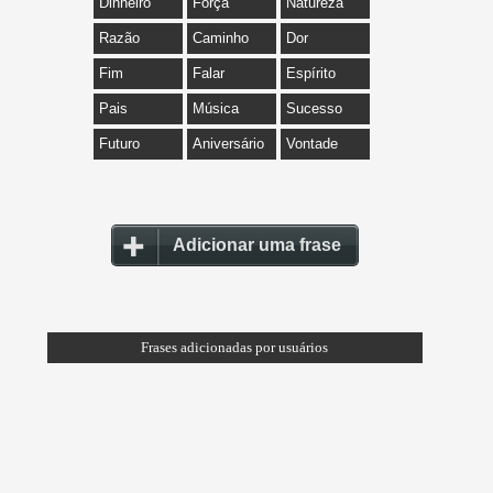
Dinheiro
Força
Natureza
Razão
Caminho
Dor
Fim
Falar
Espírito
Pais
Música
Sucesso
Futuro
Aniversário
Vontade
Adicionar uma frase
Frases adicionadas por usuários