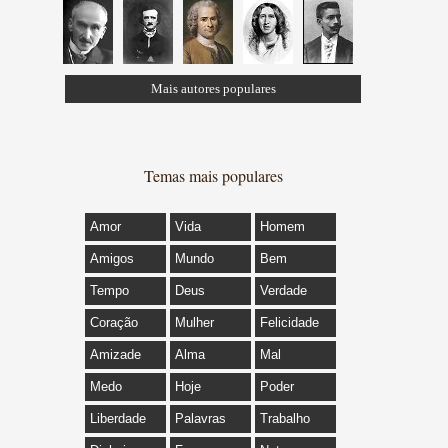
Mais autores populares
Temas mais populares
Amor
Vida
Homem
Amigos
Mundo
Bem
Tempo
Deus
Verdade
Coração
Mulher
Felicidade
Amizade
Alma
Mal
Medo
Hoje
Poder
Liberdade
Palavras
Trabalho