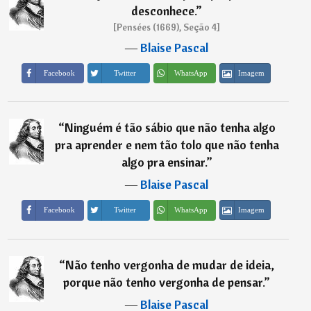
desconhece.
”
[Pensées (1669), Seção 4]
―
Blaise Pascal
Imagem
Facebook
Twitter
WhatsApp
“
Ninguém é tão sábio que não tenha algo
pra aprender e nem tão tolo que não tenha
algo pra ensinar.
”
―
Blaise Pascal
Imagem
Facebook
Twitter
WhatsApp
“
Não tenho vergonha de mudar de ideia,
porque não tenho vergonha de pensar.
”
―
Blaise Pascal