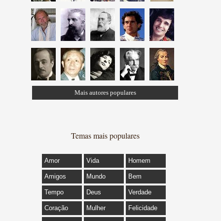
Mais autores populares
Temas mais populares
Amor
Vida
Homem
Amigos
Mundo
Bem
Tempo
Deus
Verdade
Coração
Mulher
Felicidade