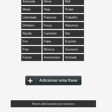
Amizade
Alma
Mal
Medo
Hoje
Poder
Liberdade
Palavras
Trabalho
Dinheiro
Força
Natureza
Razão
Caminho
Dor
Fim
Falar
Espírito
Pais
Música
Sucesso
Futuro
Aniversário
Vontade
Adicionar uma frase
Frases adicionadas por usuários