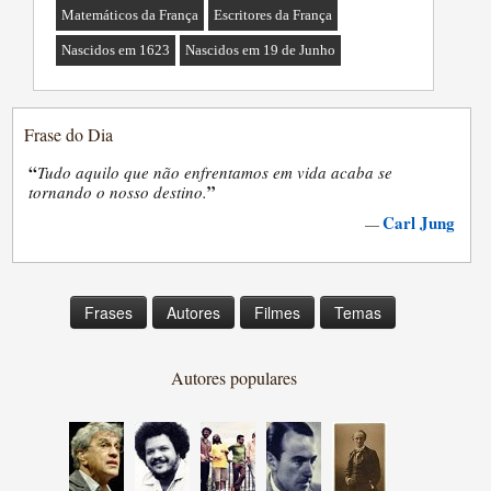
Matemáticos da França
Escritores da França
Nascidos em 1623
Nascidos em 19 de Junho
Frase do Dia
“
Tudo aquilo que não enfrentamos em vida acaba se
”
tornando o nosso destino.
Carl Jung
—
Frases
Autores
Filmes
Temas
Autores populares