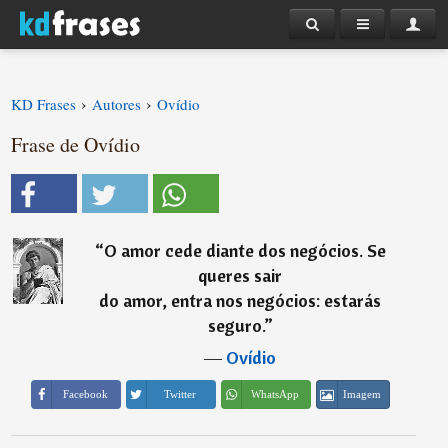
›
›
KD Frases
Autores
Ovídio
Frase de Ovídio
“
O amor cede diante dos negócios. Se
queres sair
do amor, entra nos negócios: estarás
seguro.
”
―
Ovídio
Imagem
Facebook
Twitter
WhatsApp