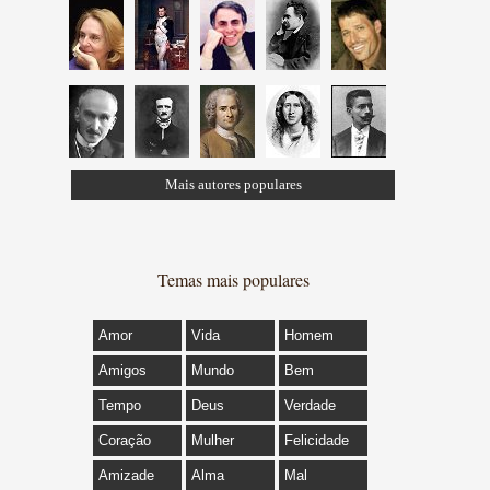
Mais autores populares
Temas mais populares
Amor
Vida
Homem
Amigos
Mundo
Bem
Tempo
Deus
Verdade
Coração
Mulher
Felicidade
Amizade
Alma
Mal