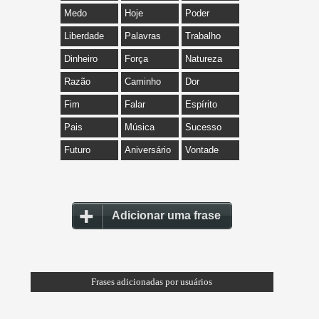
Medo
Hoje
Poder
Liberdade
Palavras
Trabalho
Dinheiro
Força
Natureza
Razão
Caminho
Dor
Fim
Falar
Espírito
Pais
Música
Sucesso
Futuro
Aniversário
Vontade
Adicionar uma frase
Frases adicionadas por usuários