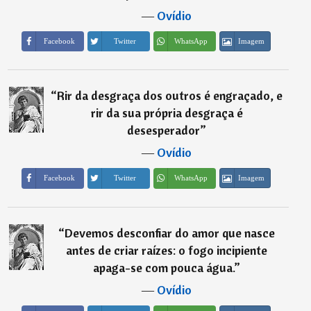
―
Ovídio
Imagem
Facebook
Twitter
WhatsApp
“
Rir da desgraça dos outros é engraçado, e
rir da sua própria desgraça é
desesperador
”
―
Ovídio
Imagem
Facebook
Twitter
WhatsApp
“
Devemos desconfiar do amor que nasce
antes de criar raízes: o fogo incipiente
apaga-se com pouca água.
”
―
Ovídio