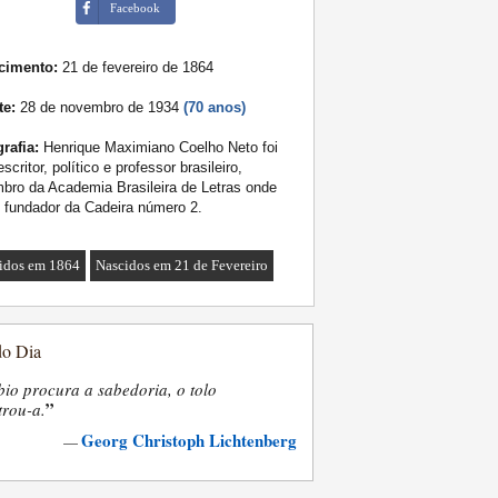
Facebook
cimento:
21 de fevereiro de 1864
te:
28 de novembro de 1934
(70 anos)
rafia:
Henrique Maximiano Coelho Neto foi
scritor, político e professor brasileiro,
ro da Academia Brasileira de Letras onde
o fundador da Cadeira número 2.
idos em 1864
Nascidos em 21 de Fevereiro
do Dia
bio procura a sabedoria, o tolo
”
trou-a.
Georg Christoph Lichtenberg
—