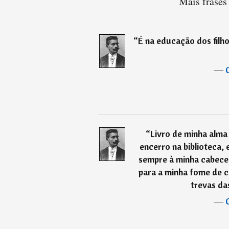
Mais frases
“
É na educação dos filho
―
“
Livro de minha alma 
encerro na biblioteca,
sempre à minha cabeceir
para a minha fome de co
trevas da
―