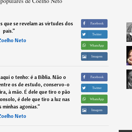
 populares de Coelho Neto
s que se revelam as virtudes dos
Facebook
pais.
”
Twitter
Coelho Neto
WhatsApp
Imagem
aqui o tenho: é a Bíblia. Não o
Facebook
 entre os de estudo, conservo-o
Twitter
a, à mão. É dele que tiro o pão
nsolo, é dele que tiro a luz nas
WhatsApp
s minhas agonias.
”
Imagem
Coelho Neto