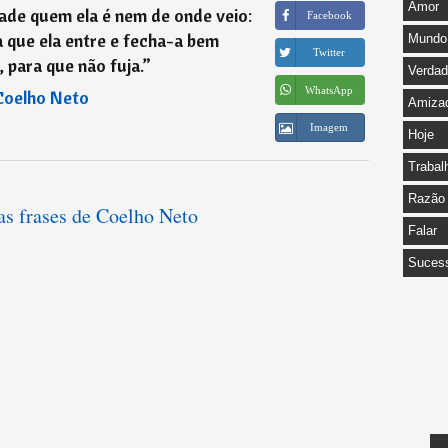
Amor
ade quem ela é nem de onde veio:
Facebook
a que ela entre e fecha-a bem
Mundo
Twitter
 para que não fuja.
”
Verda
WhatsApp
Coelho Neto
Amiza
Imagem
Hoje
Trabal
Razão
as frases de Coelho Neto
Falar
Suces