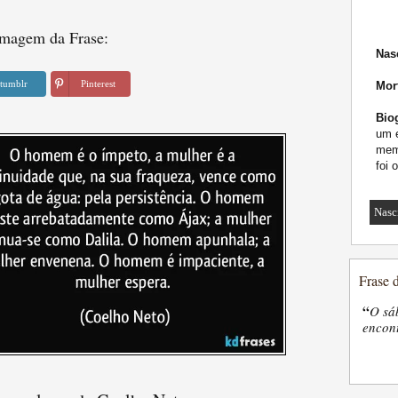
magem da Frase:
Nas
tumblr
Pinterest
Mor
Biog
um e
memb
foi 
Nasc
Frase 
“
O sá
encon