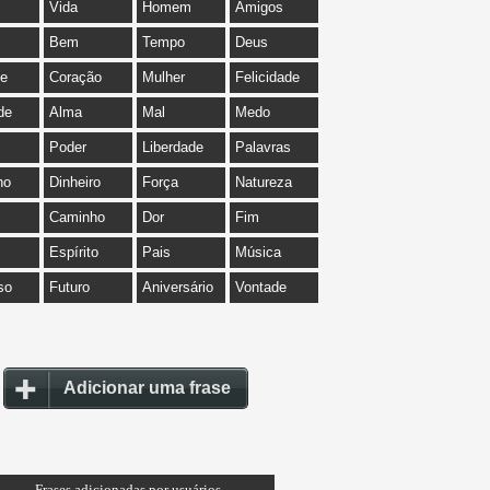
Vida
Homem
Amigos
Bem
Tempo
Deus
de
Coração
Mulher
Felicidade
de
Alma
Mal
Medo
Poder
Liberdade
Palavras
ho
Dinheiro
Força
Natureza
Caminho
Dor
Fim
Espírito
Pais
Música
so
Futuro
Aniversário
Vontade
Adicionar uma frase
Frases adicionadas por usuários