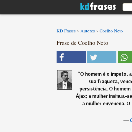
›
›
KD Frases
Autores
Coelho Neto
Frase de Coelho Neto
“
O homem é o ímpeto, a 
sua fraqueza, venc
persistência. O homem
Ájax; a mulher insinua-s
a mulher envenena. O
―