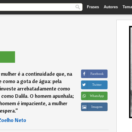
Frases
Autores
Tema
mulher é a continuidade que, na
Facebook
e como a gota de água: pela
Twitter
 investe arrebatadamente como
e como Dalila. O homem apunhala;
WhatsApp
 homem é impaciente, a mulher
Imagem
espera.
”
Coelho Neto