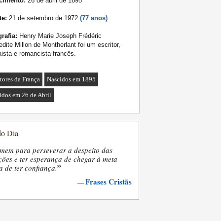
cimento:
26 de abril de 1895
te:
21 de setembro de 1972
(77 anos)
rafia:
Henry Marie Joseph Frédéric
dite Millon de Montherlant foi um escritor,
ista e romancista francês.
itores da França
Nascidos em 1895
idos em 26 de Abril
do Dia
mem para perseverar a despeito das
ões e ter esperança de chegar à meta
”
a de ter confiança.
Frases Cristãs
—