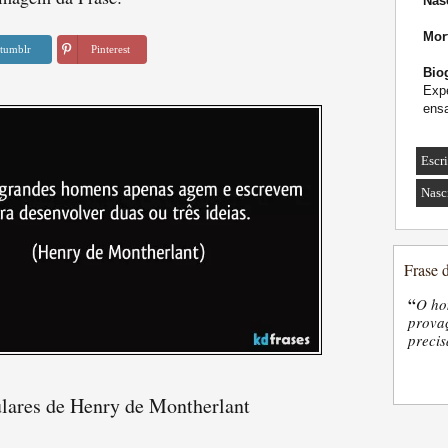
Nas
Mor
tumblr
Pinterest
Biog
Expe
ensa
Escr
Nasc
Frase 
“
O ho
provaç
precis
ulares de Henry de Montherlant