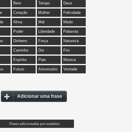
Bem
Tempo
Deus
de
Coração
Mulher
Felicidade
de
Alma
Mal
Medo
Poder
Liberdade
Palavras
ho
Dinheiro
Força
Natureza
Caminho
Dor
Fim
Espírito
Pais
Música
so
Futuro
Aniversário
Vontade
Adicionar uma frase
Frases adicionadas por usuários