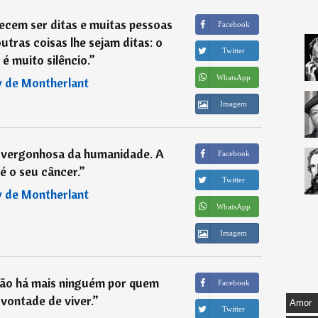
ecem ser ditas e muitas pessoas
Facebook
tras coisas lhe sejam ditas: o
Twitter
é muito silêncio.
”
WhatsApp
 de Montherlant
Imagem
a vergonhosa da humanidade. A
Facebook
 é o seu câncer.
”
Twitter
 de Montherlant
WhatsApp
Imagem
ão há mais ninguém por quem
Facebook
vontade de viver.
”
Amor
Twitter