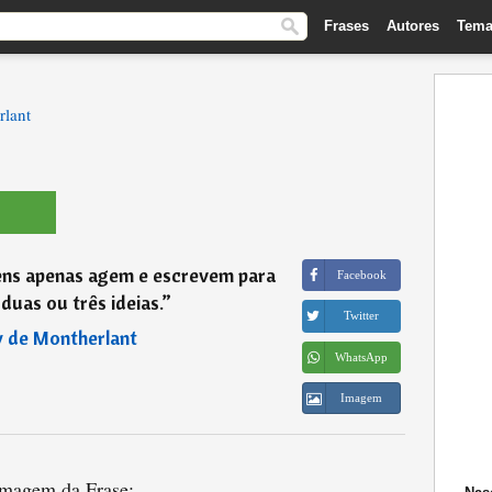
Frases
Autores
Tema
rlant
ns apenas agem e escrevem para
Facebook
duas ou três ideias.
”
Twitter
 de Montherlant
WhatsApp
Imagem
magem da Frase: