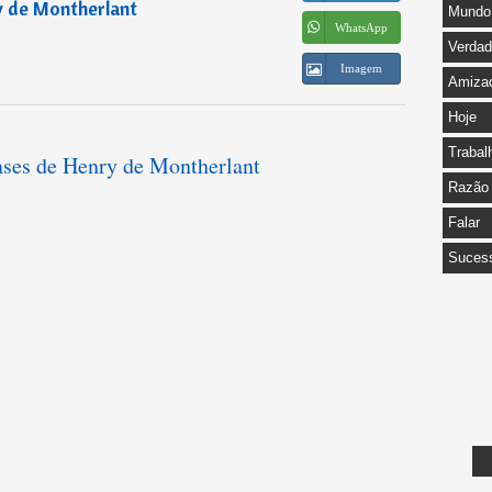
 de Montherlant
Mundo
WhatsApp
Verda
Imagem
Amiza
Hoje
Trabal
rases de Henry de Montherlant
Razão
Falar
Suces