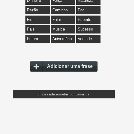
Dinheiro
Força
Natureza
Razão
Caminho
Dor
Fim
Falar
Espírito
Pais
Música
Sucesso
Futuro
Aniversário
Vontade
Adicionar uma frase
Frases adicionadas por usuários