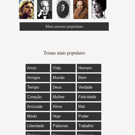
Mais autores populares
Temas mais populares
Amor
Vida
Homem
Amigos
Mundo
Bem
Tempo
Deus
Verdade
Coração
Mulher
Felicidade
Amizade
Alma
Mal
Medo
Hoje
Poder
Liberdade
Palavras
Trabalho