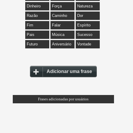
Dinheiro
Força
Natureza
Razão
Caminho
Dor
Fim
Falar
Espírito
Pais
Música
Sucesso
Futuro
Aniversário
Vontade
Adicionar uma frase
Frases adicionadas por usuários