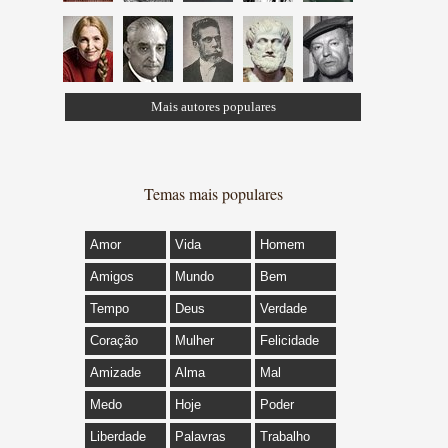
Mais autores populares
Temas mais populares
Amor
Vida
Homem
Amigos
Mundo
Bem
Tempo
Deus
Verdade
Coração
Mulher
Felicidade
Amizade
Alma
Mal
Medo
Hoje
Poder
Liberdade
Palavras
Trabalho