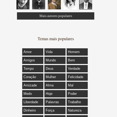
Mais autores populares
Temas mais populares
Amor
Vida
Homem
Amigos
Mundo
Bem
Tempo
Deus
Verdade
Coração
Mulher
Felicidade
Amizade
Alma
Mal
Medo
Hoje
Poder
Liberdade
Palavras
Trabalho
Dinheiro
Força
Natureza