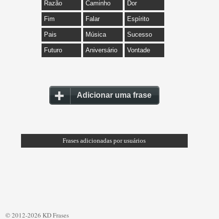
Razão
Caminho
Dor
Fim
Falar
Espírito
Pais
Música
Sucesso
Futuro
Aniversário
Vontade
Adicionar uma frase
Frases adicionadas por usuários
© 2012-2026 KD Frases