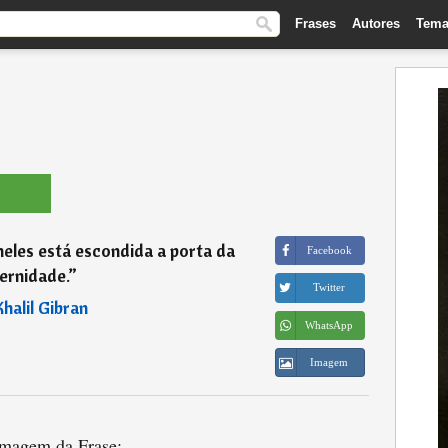
Frases
Autores
Tema
neles está escondida a porta da
Facebook
ernidade.
”
Twitter
Khalil Gibran
WhatsApp
Imagem
magem da Frase: