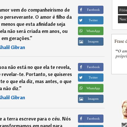
 amor vem do companheirismo de
Facebook
Filó
o perseverante. O amor é filho da
Nasc
Twitter
 a menos que esta afinidade seja
ela não será criada em anos, ou
WhatsApp
em gerações.
”
Frase 
Imagem
Khalil Gibran
“
O am
própri
oa não está no que ela te revela,
Facebook
revelar-te. Portanto, se quiseres
Twitter
e o que ela diz, mas antes, o que
a não diz.
”
WhatsApp
Khalil Gibran
Imagem
 a terra escreve para o céu. Nós
Facebook
transformamos em papel para