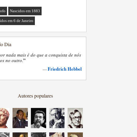
sofo
Nascidos em 1883
idos em 6 de Janeiro
do Dia
or nada mais é do que a conquista de nós
”
os no outro.
Friedrich Hebbel
—
Autores populares