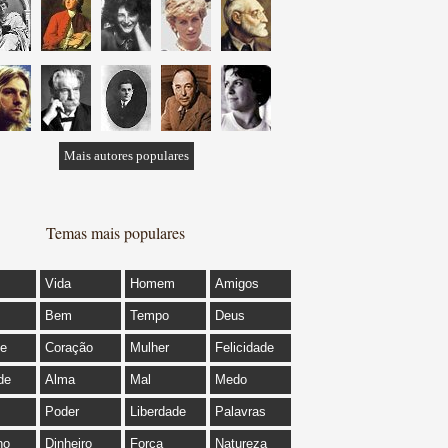
Mais autores populares
Temas mais populares
Vida
Homem
Amigos
Bem
Tempo
Deus
de
Coração
Mulher
Felicidade
de
Alma
Mal
Medo
Poder
Liberdade
Palavras
ho
Dinheiro
Força
Natureza