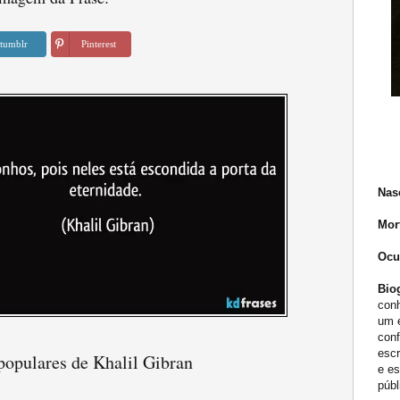
tumblr
Pinterest
Nas
Mor
Ocu
Biog
conh
um e
conf
escr
populares de Khalil Gibran
e es
públ