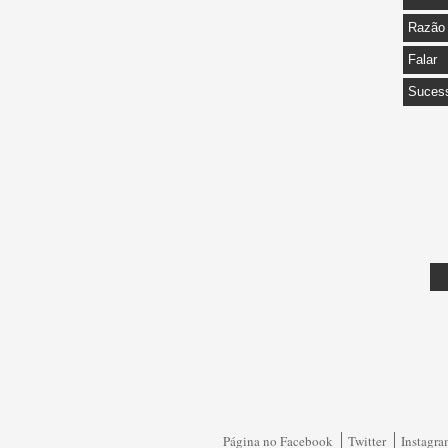
Razão
Falar
Suces
Página no Facebook
Twitter
Instagr