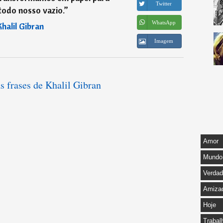
Twitter
todo nosso vazio.
”
WhatsApp
Khalil Gibran
Imagem
s frases de Khalil Gibran
Amor
Mundo
Verda
Amiza
Hoje
Trabal