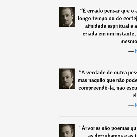
“
É errado pensar que o
longo tempo ou do cortej
afinidade espiritual e
criada em um instante, 
mesmo 
―
“
A verdade de outra pess
mas naquilo que não pode 
compreendê-la, não escut
el
―
“
Árvores são poemas que
as derrubamos e as 