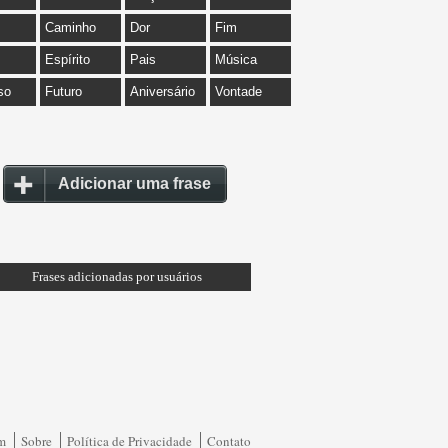
Caminho
Dor
Fim
Espírito
Pais
Música
so
Futuro
Aniversário
Vontade
Adicionar uma frase
Frases adicionadas por usuários
am
Sobre
Política de Privacidade
Contato