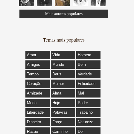
Mais autores populares
Temas mais populares
Amor
Vida
Homem
Amigos
Mundo
Bem
Tempo
Deus
Verdade
Coração
Mulher
Felicidade
Amizade
Alma
Mal
Medo
Hoje
Poder
Liberdade
Palavras
Trabalho
Dinheiro
Força
Natureza
Razão
Caminho
Dor