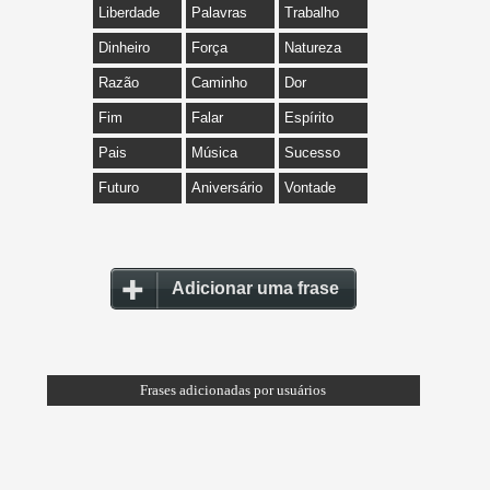
Liberdade
Palavras
Trabalho
Dinheiro
Força
Natureza
Razão
Caminho
Dor
Fim
Falar
Espírito
Pais
Música
Sucesso
Futuro
Aniversário
Vontade
Adicionar uma frase
Frases adicionadas por usuários