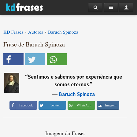
›
›
KD Frases
Autores
Baruch Spinoza
Frase de Baruch Spinoza
“
Sentimos e sabemos por experiência que
somos eternos.
”
―
Baruch Spinoza
Imagem
Facebook
Twitter
WhatsApp
Imagem da Frase: