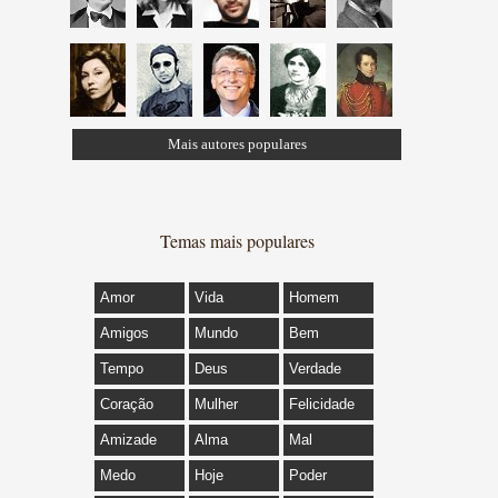
Mais autores populares
Temas mais populares
Amor
Vida
Homem
Amigos
Mundo
Bem
Tempo
Deus
Verdade
Coração
Mulher
Felicidade
Amizade
Alma
Mal
Medo
Hoje
Poder