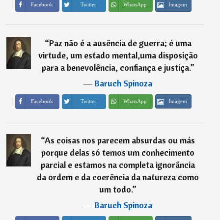
Imagem
Facebook
Twitter
WhatsApp
“
Paz não é a ausência de guerra; é uma
virtude, um estado mental,uma disposição
para a benevolência, confiança e justiça.
”
―
Baruch Spinoza
Imagem
Facebook
Twitter
WhatsApp
“
As coisas nos parecem absurdas ou más
porque delas só temos um conhecimento
parcial e estamos na completa ignorância
da ordem e da coerência da natureza como
um todo.
”
―
Baruch Spinoza