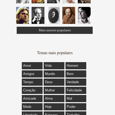
Mais autores populares
Temas mais populares
Amor
Vida
Homem
Amigos
Mundo
Bem
Tempo
Deus
Verdade
Coração
Mulher
Felicidade
Amizade
Alma
Mal
Medo
Hoje
Poder
Liberdade
Palavras
Trabalho