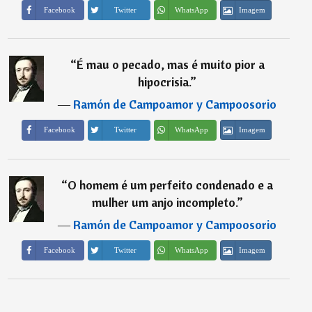
Imagem
Facebook
Twitter
WhatsApp
“
É mau o pecado, mas é muito pior a
hipocrisia.
”
―
Ramón de Campoamor y Campoosorio
Imagem
Facebook
Twitter
WhatsApp
“
O homem é um perfeito condenado e a
mulher um anjo incompleto.
”
―
Ramón de Campoamor y Campoosorio
Imagem
Facebook
Twitter
WhatsApp