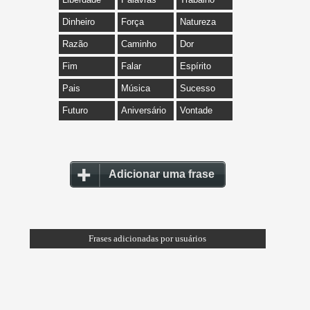
Dinheiro
Força
Natureza
Razão
Caminho
Dor
Fim
Falar
Espírito
Pais
Música
Sucesso
Futuro
Aniversário
Vontade
Adicionar uma frase
Frases adicionadas por usuários