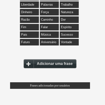
Liberdade
Palavras
Trabalho
Dinheiro
Força
Natureza
Razão
Caminho
Dor
Fim
Falar
Espírito
Pais
Música
Sucesso
Futuro
Aniversário
Vontade
Adicionar uma frase
Frases adicionadas por usuários