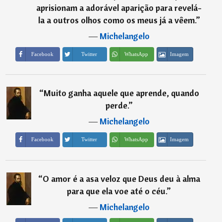
aprisionam a adorável aparição para revelá-
la a outros olhos como os meus já a vêem.
”
―
Michelangelo
Imagem
Facebook
Twitter
WhatsApp
“
Muito ganha aquele que aprende, quando
perde.
”
―
Michelangelo
Imagem
Facebook
Twitter
WhatsApp
“
O amor é a asa veloz que Deus deu à alma
para que ela voe até o céu.
”
―
Michelangelo