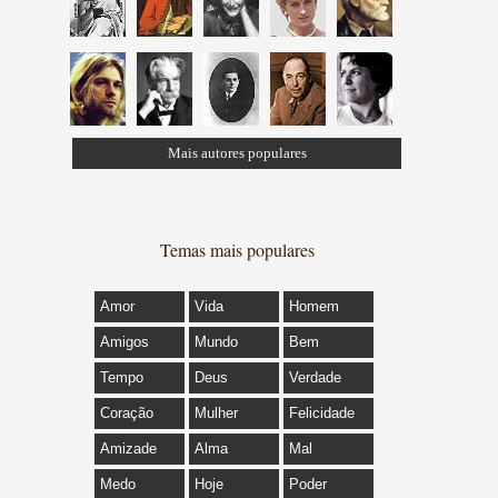
Mais autores populares
Temas mais populares
Amor
Vida
Homem
Amigos
Mundo
Bem
Tempo
Deus
Verdade
Coração
Mulher
Felicidade
Amizade
Alma
Mal
Medo
Hoje
Poder