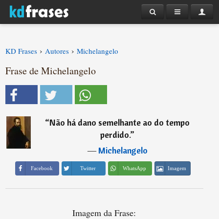
›
›
KD Frases
Autores
Michelangelo
Frase de Michelangelo
“
Não há dano semelhante ao do tempo
perdido.
”
―
Michelangelo
Imagem
Facebook
Twitter
WhatsApp
Imagem da Frase: