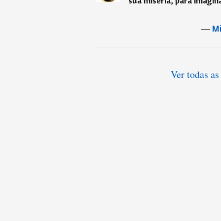
sua miséria, para imagin
―
Mi
Ver todas as