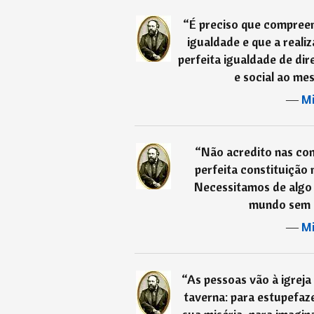
“
É preciso que compreen
igualdade e que a reali
perfeita igualdade de dir
e social ao mes
―
Mi
“
Não acredito nas cons
perfeita constituição 
Necessitamos de algo d
mundo sem le
―
Mi
“
As pessoas vão à igrej
taverna: para estupefa