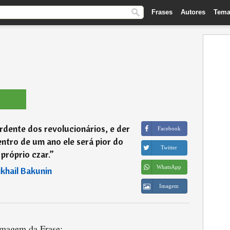
Frases
Autores
Tema
rdente dos revolucionários, e der
Facebook
entro de um ano ele será pior do
Twitter
próprio czar.
”
WhatsApp
khail Bakunin
Imagem
magem da Frase: