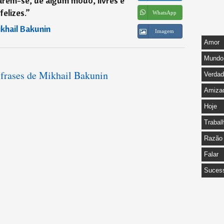
arem-se, de algum modo, livres e
felizes.
”
WhatsApp
khail Bakunin
Imagem
Amor
Mundo
 frases de Mikhail Bakunin
Verda
Amiza
Hoje
Trabal
Razão
Falar
Suces