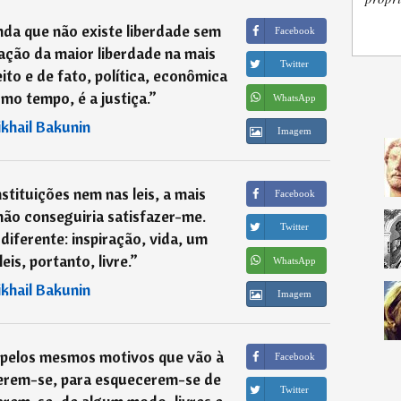
da que não existe liberdade sem
Facebook
zação da maior liberdade na mais
Twitter
eito e de fato, política, econômica
mo tempo, é a justiça.
”
WhatsApp
khail Bakunin
Imagem
tituições nem nas leis, a mais
Facebook
não conseguiria satisfazer-me.
Twitter
iferente: inspiração, vida, um
is, portanto, livre.
”
WhatsApp
khail Bakunin
Imagem
a pelos mesmos motivos que vão à
Facebook
zerem-se, para esquecerem-se de
Twitter