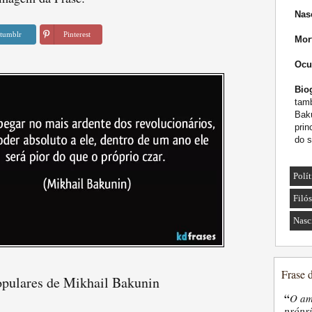
Nas
tumblr
Pinterest
Mor
Ocu
Biog
tam
Bakú
pri
do s
Polí
Filó
Nasc
Frase 
opulares de Mikhail Bakunin
“
O am
própri