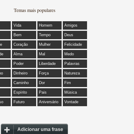
Temas mais populares
Vida
Homem
Amigos
Bem
Tempo
Deus
de
Coração
Mulher
Felicidade
de
Alma
Mal
Medo
Poder
Liberdade
Palavras
ho
Dinheiro
Força
Natureza
Caminho
Dor
Fim
Espírito
Pais
Música
so
Futuro
Aniversário
Vontade
Adicionar uma frase