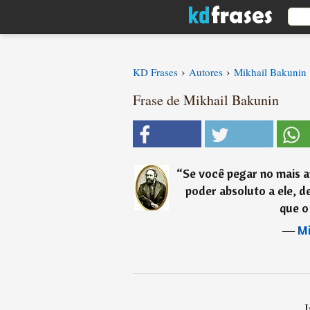
›
›
KD Frases
Autores
Mikhail Bakunin
Frase de Mikhail Bakunin
“
Se você pegar no mais a
poder absoluto a ele, d
que o 
―
Mi
I