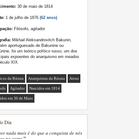
cimento:
30 de maio de 1814
te:
1 de julho de 1876
(62 anos)
pação:
Filósofo, agitador
rafia:
Mikhail Aleksandrovitch Bakunin,
bém aportuguesado de Bakunine ou
nine, foi um teórico político russo, um dos
ncipais expoentes do anarquismo em meados
éculo XIX.
ticos da Rússia
Anarquistas da Rússia
Ateus
sofo
Agitador
Nascidos em 1814
idos em 30 de Maio
do Dia
or nada mais é do que a conquista de nós
”
os no outro.