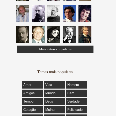
Mais autores populares
Temas mais populares
Amor
Vida
Homem
Amigos
Mundo
Bem
Tempo
Deus
Verdade
Coração
Mulher
Felicidade