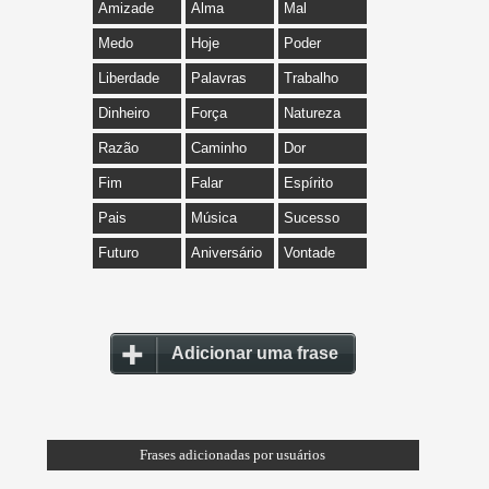
Amizade
Alma
Mal
Medo
Hoje
Poder
Liberdade
Palavras
Trabalho
Dinheiro
Força
Natureza
Razão
Caminho
Dor
Fim
Falar
Espírito
Pais
Música
Sucesso
Futuro
Aniversário
Vontade
Adicionar uma frase
Frases adicionadas por usuários