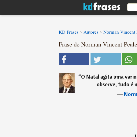
›
›
KD Frases
Autores
Norman Vincent 
Frase de Norman Vincent Peal
“
O Natal agita uma vari
observe, tudo é m
―
Norma
I