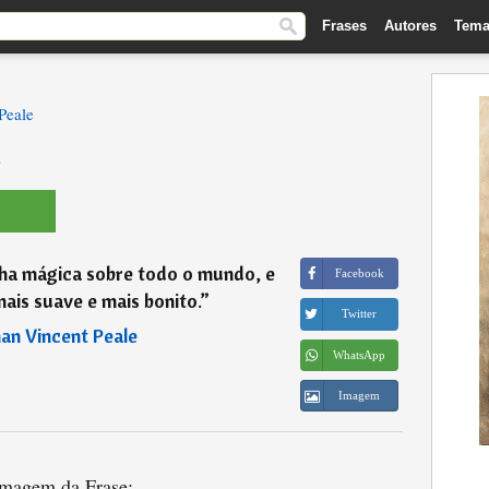
Frases
Autores
Tema
Peale
e
nha mágica sobre todo o mundo, e
Facebook
ais suave e mais bonito.
”
Twitter
n Vincent Peale
WhatsApp
Imagem
magem da Frase: