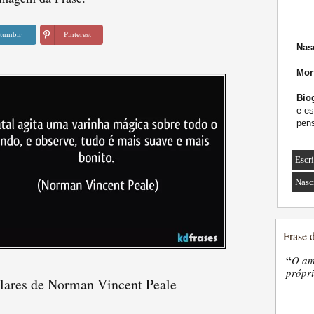
tumblr
Pinterest
Nas
Mor
Biog
e es
pens
Escr
Nasc
Frase 
“
O am
própri
ulares de Norman Vincent Peale