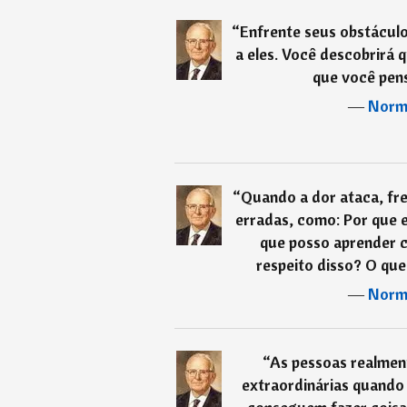
“
Enfrente seus obstáculo
a eles. Você descobrirá 
que você pens
―
Norma
“
Quando a dor ataca, f
erradas, como: Por que 
que posso aprender c
respeito disso? O que
―
Norma
“
As pessoas realme
extraordinárias quando