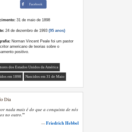
Facebook
cimento:
31 de maio de 1898
te:
24 de dezembro de 1993
(95 anos)
rafia:
Norman Vincent Peale foi um pastor
critor americano de teorias sobre o
amento positivo.
itores dos Estados Unidos da América
idos em 1898
Nascidos em 31 de Maio
do Dia
or nada mais é do que a conquista de nós
”
os no outro.
Friedrich Hebbel
—