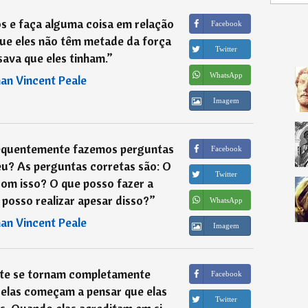
s e faça alguma coisa em relação
Facebook
que eles não têm metade da força
Twitter
ava que eles tinham.
”
WhatsApp
n Vincent Peale
Imagem
requentemente fazemos perguntas
Facebook
eu? As perguntas corretas são: O
Twitter
om isso? O que posso fazer a
 posso realizar apesar disso?
”
WhatsApp
n Vincent Peale
Imagem
nte se tornam completamente
Facebook
 elas começam a pensar que elas
Twitter