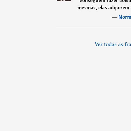
conseguem fazer coisa
mesmas, elas adquirem 
―
Norma
Ver todas as f