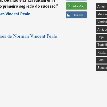
s. Quando elas acreditam em si
o primeiro segredo do sucesso.
”
WhatsApp
Amor
n Vincent Peale
Mundo
Imagem
Verda
Amiza
rases de Norman Vincent Peale
Hoje
Trabal
Razão
Falar
Suces