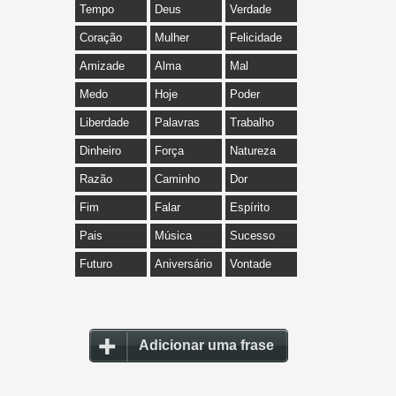
Tempo
Deus
Verdade
Coração
Mulher
Felicidade
Amizade
Alma
Mal
Medo
Hoje
Poder
Liberdade
Palavras
Trabalho
Dinheiro
Força
Natureza
Razão
Caminho
Dor
Fim
Falar
Espírito
Pais
Música
Sucesso
Futuro
Aniversário
Vontade
Adicionar uma frase