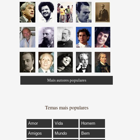
Mais autores populares
Temas mais populares
Amor
Vida
Homem
Amigos
Mundo
Bem