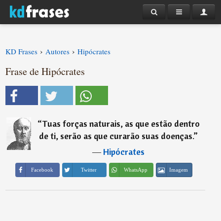
›
›
KD Frases
Autores
Hipócrates
Frase de Hipócrates
“
Tuas forças naturais, as que estão dentro
de ti, serão as que curarão suas doenças.
”
―
Hipócrates
Imagem
Facebook
Twitter
WhatsApp