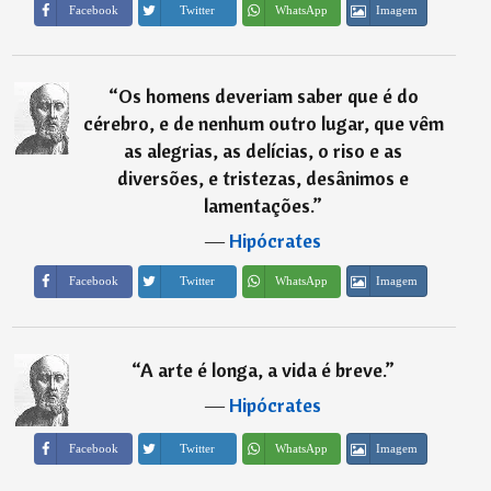
Imagem
Facebook
Twitter
WhatsApp
“
Os homens deveriam saber que é do
cérebro, e de nenhum outro lugar, que vêm
as alegrias, as delícias, o riso e as
diversões, e tristezas, desânimos e
lamentações.
”
―
Hipócrates
Imagem
Facebook
Twitter
WhatsApp
“
A arte é longa, a vida é breve.
”
―
Hipócrates
Imagem
Facebook
Twitter
WhatsApp