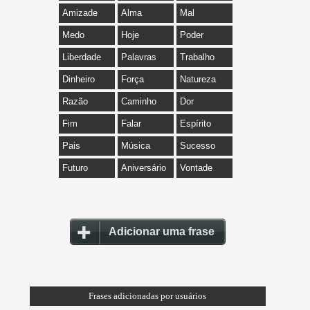
Amizade
Alma
Mal
Medo
Hoje
Poder
Liberdade
Palavras
Trabalho
Dinheiro
Força
Natureza
Razão
Caminho
Dor
Fim
Falar
Espírito
Pais
Música
Sucesso
Futuro
Aniversário
Vontade
Adicionar uma frase
Frases adicionadas por usuários