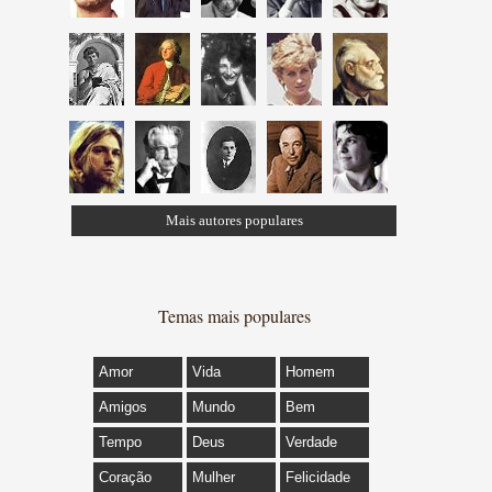
Mais autores populares
Temas mais populares
Amor
Vida
Homem
Amigos
Mundo
Bem
Tempo
Deus
Verdade
Coração
Mulher
Felicidade