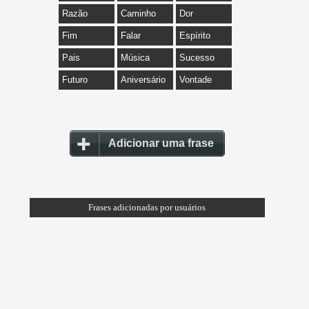
Razão
Caminho
Dor
Fim
Falar
Espírito
Pais
Música
Sucesso
Futuro
Aniversário
Vontade
Adicionar uma frase
Frases adicionadas por usuários