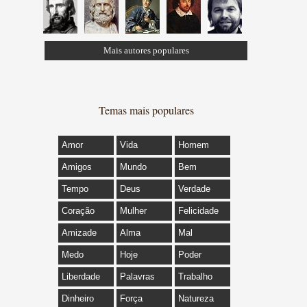
Mais autores populares
Temas mais populares
Amor
Vida
Homem
Amigos
Mundo
Bem
Tempo
Deus
Verdade
Coração
Mulher
Felicidade
Amizade
Alma
Mal
Medo
Hoje
Poder
Liberdade
Palavras
Trabalho
Dinheiro
Força
Natureza