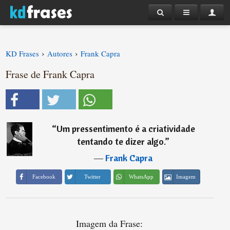
›
›
KD Frases
Autores
Frank Capra
Frase de Frank Capra
“
Um pressentimento é a criatividade
tentando te dizer algo.
”
―
Frank Capra
Imagem
Facebook
Twitter
WhatsApp
Imagem da Frase: