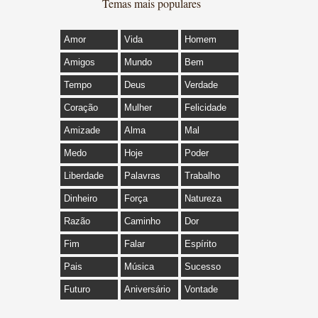
Temas mais populares
Amor
Vida
Homem
Amigos
Mundo
Bem
Tempo
Deus
Verdade
Coração
Mulher
Felicidade
Amizade
Alma
Mal
Medo
Hoje
Poder
Liberdade
Palavras
Trabalho
Dinheiro
Força
Natureza
Razão
Caminho
Dor
Fim
Falar
Espírito
Pais
Música
Sucesso
Futuro
Aniversário
Vontade