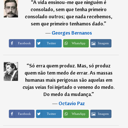
“
A vida ensinou-me que ninguém é
consolado, sem que tenha primeiro
consolado outros; que nada recebemos,
sem que primeiro tenhamos dado.
”
―
Georges Bernanos
Imagem
Facebook
Twitter
WhatsApp
“
Só erra quem produz. Mas, só produz
quem não tem medo de errar. As massas
humanas mais perigosas são aquelas em
cujas veias foi injetado o veneno do medo.
Do medo da mudança.
”
―
Octavio Paz
Imagem
Facebook
Twitter
WhatsApp