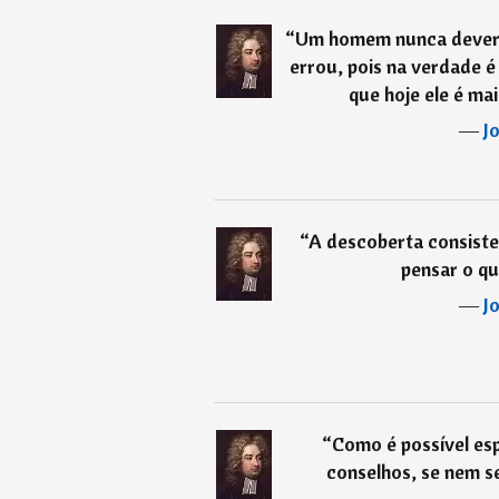
“
Um homem nunca deveri
errou, pois na verdade é
que hoje ele é mai
―
J
“
A descoberta consiste
pensar o q
―
J
“
Como é possível es
conselhos, se nem s