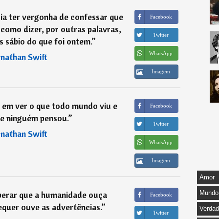
a ter vergonha de confessar que
Facebook
 como dizer, por outras palavras,
Twitter
s sábio do que foi ontem.
”
WhatsApp
onathan Swift
Imagem
 em ver o que todo mundo viu e
Facebook
ue ninguém pensou.
”
Twitter
onathan Swift
WhatsApp
Imagem
Amor
perar que a humanidade ouça
Mundo
Facebook
equer ouve as advertências.
”
Verda
Twitter