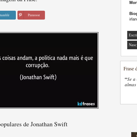
Mor
Biog
tumblr
Pinterest
irla
Escri
Nasc
Frase 
“
Se a 
almas 
populares de Jonathan Swift