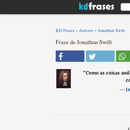
›
›
KD Frases
Autores
Jonathan Swift
Frase de Jonathan Swift
“
Como as coisas anda
c
―
J
I