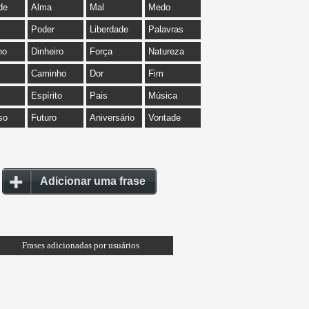
de
Alma
Mal
Medo
Poder
Liberdade
Palavras
ho
Dinheiro
Força
Natureza
Caminho
Dor
Fim
Espírito
Pais
Música
so
Futuro
Aniversário
Vontade
Adicionar uma frase
Frases adicionadas por usuários