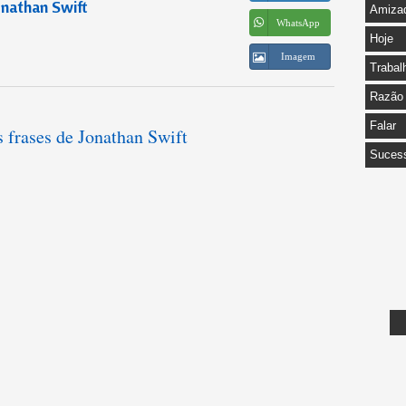
onathan Swift
Amiza
WhatsApp
Hoje
Imagem
Trabal
Razão
Falar
s frases de Jonathan Swift
Suces