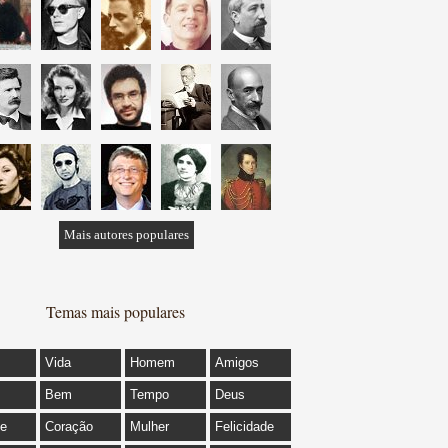
Mais autores populares
Temas mais populares
Vida
Homem
Amigos
Bem
Tempo
Deus
de
Coração
Mulher
Felicidade