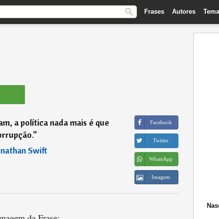
Frases
Autores
Tema
m, a política nada mais é que
Facebook
orrupção.
”
Twitter
onathan Swift
WhatsApp
Imagem
Nas
magem da Frase: