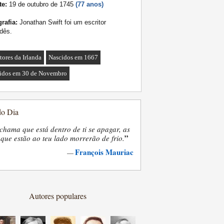
te:
19 de outubro de 1745
(77 anos)
rafia:
Jonathan Swift foi um escritor
ndês.
tores da Irlanda
Nascidos em 1667
idos em 30 de Novembro
do Dia
chama que está dentro de ti se apagar, as
”
que estão ao teu lado morrerão de frio.
François Mauriac
—
Autores populares