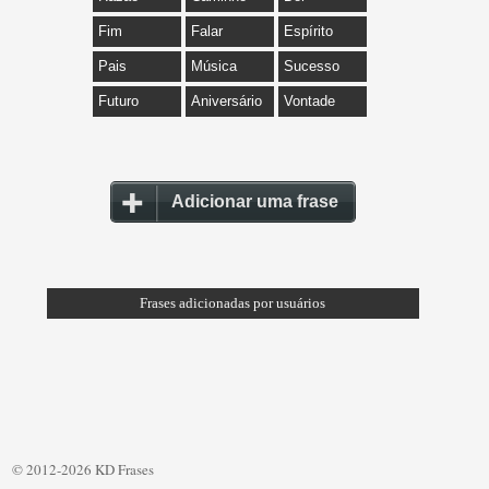
Fim
Falar
Espírito
Pais
Música
Sucesso
Futuro
Aniversário
Vontade
Adicionar uma frase
Frases adicionadas por usuários
© 2012-2026 KD Frases