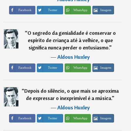
Imagem
Facebook
Twitter
WhatsApp
“
O segredo da genialidade é conservar o
espírito de criança até à velhice, o que
significa nunca perder o entusiasmo.
”
―
Aldous Huxley
Imagem
Facebook
Twitter
WhatsApp
“
Depois do silêncio, o que mais se aproxima
de expressar o inexprimível é a música.
”
―
Aldous Huxley
Imagem
Facebook
Twitter
WhatsApp