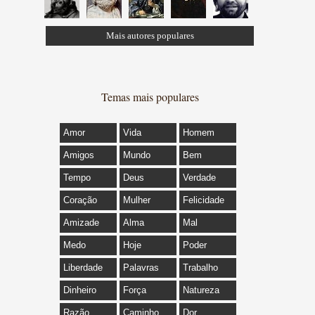
Mais autores populares
Temas mais populares
Amor
Vida
Homem
Amigos
Mundo
Bem
Tempo
Deus
Verdade
Coração
Mulher
Felicidade
Amizade
Alma
Mal
Medo
Hoje
Poder
Liberdade
Palavras
Trabalho
Dinheiro
Força
Natureza
Razão
Caminho
Dor