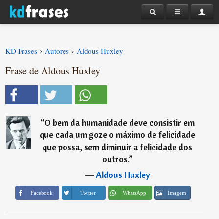
›
›
KD Frases
Autores
Aldous Huxley
Frase de Aldous Huxley
“
O bem da humanidade deve consistir em
que cada um goze o máximo de felicidade
que possa, sem diminuir a felicidade dos
outros.
”
―
Aldous Huxley
Imagem
Facebook
Twitter
WhatsApp