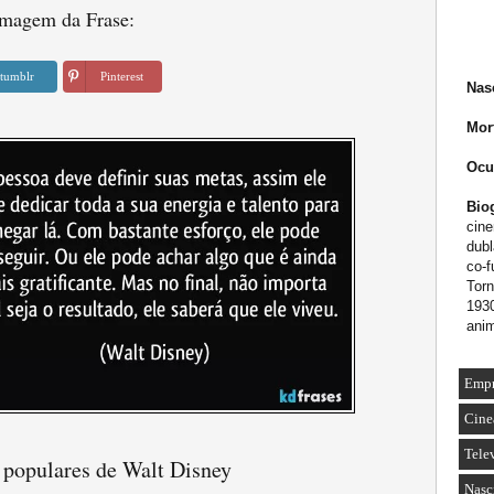
magem da Frase:
tumblr
Pinterest
Nas
Mor
Ocu
Biog
cine
dubl
co-
Tor
193
ani
Empr
Cine
Tele
 populares de Walt Disney
Nasc