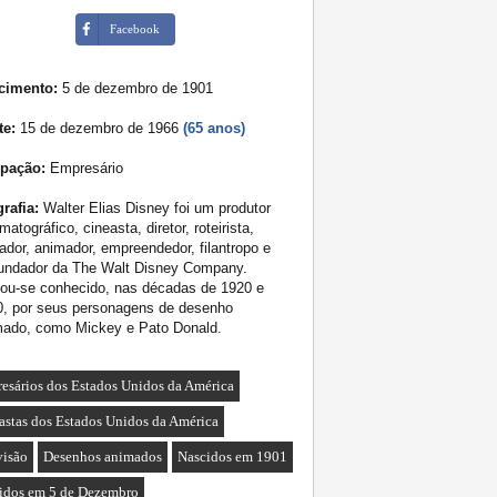
Facebook
cimento:
5 de dezembro de 1901
te:
15 de dezembro de 1966
(65 anos)
pação:
Empresário
rafia:
Walter Elias Disney foi um produtor
matográfico, cineasta, diretor, roteirista,
ador, animador, empreendedor, filantropo e
fundador da The Walt Disney Company.
nou-se conhecido, nas décadas de 1920 e
0, por seus personagens de desenho
mado, como Mickey e Pato Donald.
esários dos Estados Unidos da América
astas dos Estados Unidos da América
visão
Desenhos animados
Nascidos em 1901
idos em 5 de Dezembro