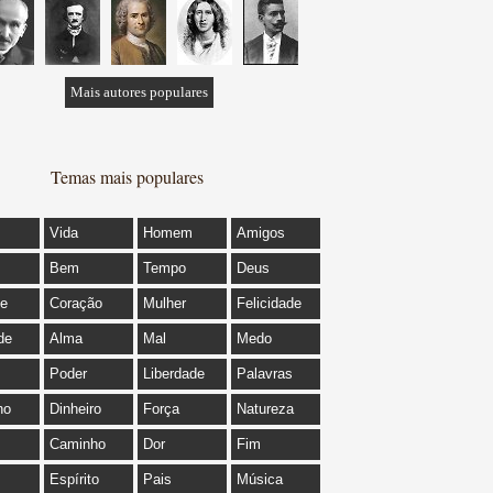
Mais autores populares
Temas mais populares
Vida
Homem
Amigos
Bem
Tempo
Deus
de
Coração
Mulher
Felicidade
de
Alma
Mal
Medo
Poder
Liberdade
Palavras
ho
Dinheiro
Força
Natureza
Caminho
Dor
Fim
Espírito
Pais
Música