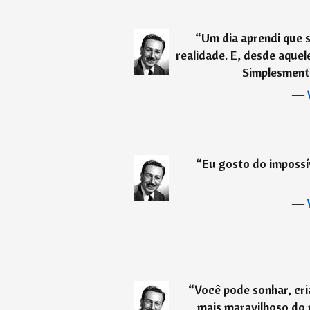
“
Um dia aprendi que 
realidade. E, desde aquel
Simplesment
―
“
Eu gosto do impossív
―
“
Você pode sonhar, cri
mais maravilhoso do 