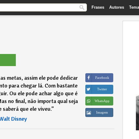
Frases
Autores
Tema
uas metas, assim ele pode dedicar
Facebook
ento para chegar lá. Com bastante
Twitter
uir. Ou ele pode achar algo que é
Mas no final, não importa qual seja
WhatsApp
e saberá que ele viveu.
”
Imagem
Walt Disney