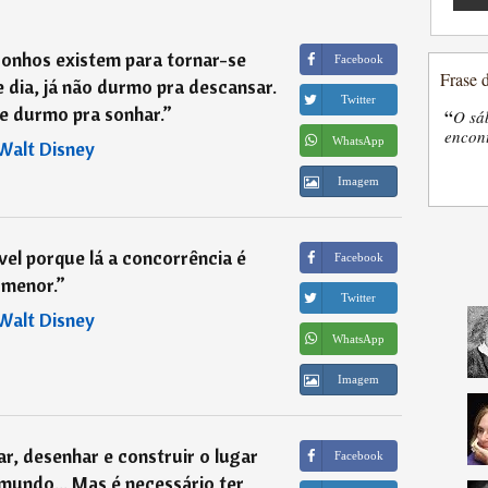
sonhos existem para tornar-se
Facebook
Frase 
e dia, já não durmo pra descansar.
Twitter
e durmo pra sonhar.
”
“
O sá
encon
WhatsApp
Walt Disney
Imagem
el porque lá a concorrência é
Facebook
menor.
”
Twitter
Walt Disney
WhatsApp
Imagem
ar, desenhar e construir o lugar
Facebook
mundo... Mas é necessário ter