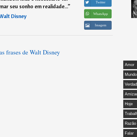
Twitter
mar seu sonho em realidade...
”
WhatsApp
Walt Disney
Imagem
as frases de Walt Disney
Amor
Mundo
Verda
Amiza
Hoje
Trabal
Razão
Falar