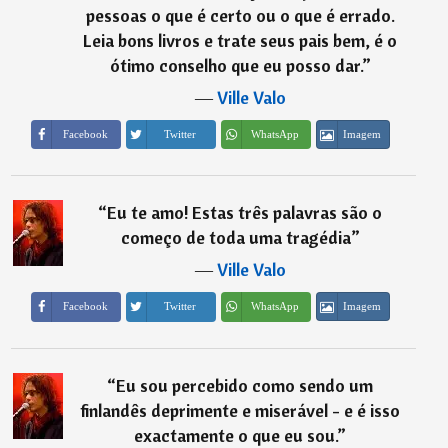
pessoas o que é certo ou o que é errado.
Leia bons livros e trate seus pais bem, é o
ótimo conselho que eu posso dar.
”
―
Ville Valo
Imagem
Facebook
Twitter
WhatsApp
“
Eu te amo! Estas três palavras são o
começo de toda uma tragédia
”
―
Ville Valo
Imagem
Facebook
Twitter
WhatsApp
“
Eu sou percebido como sendo um
finlandês deprimente e miserável - e é isso
exactamente o que eu sou.
”