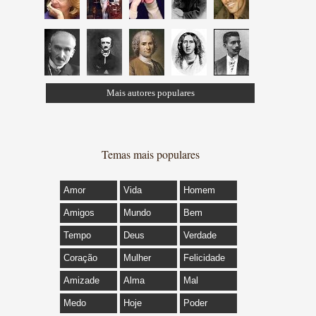
Mais autores populares
Temas mais populares
Amor
Vida
Homem
Amigos
Mundo
Bem
Tempo
Deus
Verdade
Coração
Mulher
Felicidade
Amizade
Alma
Mal
Medo
Hoje
Poder