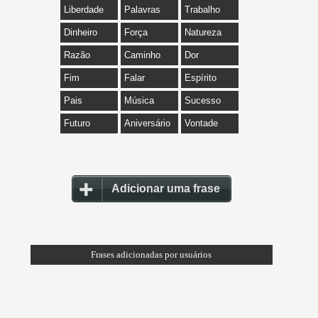
Liberdade
Palavras
Trabalho
Dinheiro
Força
Natureza
Razão
Caminho
Dor
Fim
Falar
Espírito
Pais
Música
Sucesso
Futuro
Aniversário
Vontade
Adicionar uma frase
Frases adicionadas por usuários