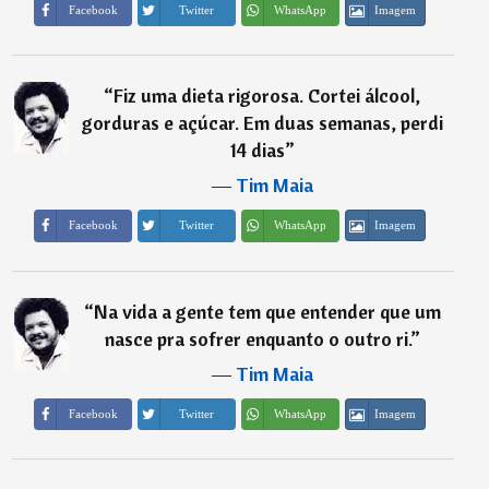
Imagem
Facebook
Twitter
WhatsApp
“
Fiz uma dieta rigorosa. Cortei álcool,
gorduras e açúcar. Em duas semanas, perdi
14 dias
”
―
Tim Maia
Imagem
Facebook
Twitter
WhatsApp
“
Na vida a gente tem que entender que um
nasce pra sofrer enquanto o outro ri.
”
―
Tim Maia
Imagem
Facebook
Twitter
WhatsApp