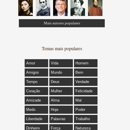
Mais autores populares
Temas mais populares
Amor
Vida
Homem
Amigos
Mundo
Bem
Tempo
Deus
Verdade
Coração
Mulher
Felicidade
Amizade
Alma
Mal
Medo
Hoje
Poder
Liberdade
Palavras
Trabalho
Dinheiro
Força
Natureza