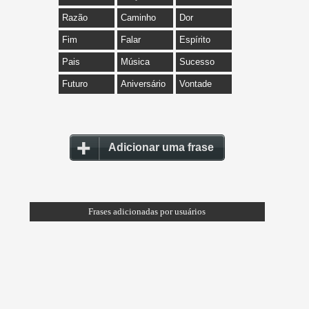
Razão
Caminho
Dor
Fim
Falar
Espírito
Pais
Música
Sucesso
Futuro
Aniversário
Vontade
Adicionar uma frase
Frases adicionadas por usuários