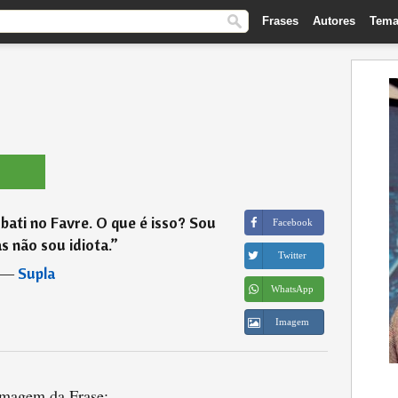
Frases
Autores
Tema
bati no Favre. O que é isso? Sou
Facebook
s não sou idiota.
”
Twitter
―
Supla
WhatsApp
Imagem
magem da Frase: