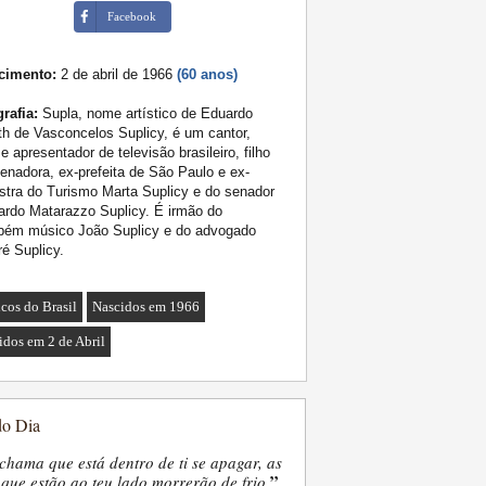
Facebook
cimento:
2 de abril de 1966
(60 anos)
rafia:
Supla, nome artístico de Eduardo
h de Vasconcelos Suplicy, é um cantor,
 e apresentador de televisão brasileiro, filho
enadora, ex-prefeita de São Paulo e ex-
stra do Turismo Marta Suplicy e do senador
rdo Matarazzo Suplicy. É irmão do
bém músico João Suplicy e do advogado
é Suplicy.
cos do Brasil
Nascidos em 1966
idos em 2 de Abril
do Dia
chama que está dentro de ti se apagar, as
”
que estão ao teu lado morrerão de frio.