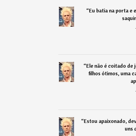
“
Eu batia na porta e 
saqui
“
Ele não é coitado de
filhos ótimos, uma ca
ap
“
Estou apaixonado, dev
uns 