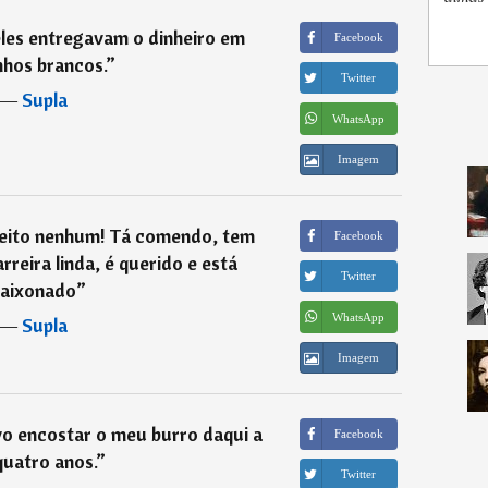
eles entregavam o dinheiro em
Facebook
nhos brancos.
”
Twitter
―
Supla
WhatsApp
Imagem
 jeito nenhum! Tá comendo, tem
Facebook
rreira linda, é querido e está
Twitter
aixonado
”
WhatsApp
―
Supla
Imagem
o encostar o meu burro daqui a
Facebook
quatro anos.
”
Twitter