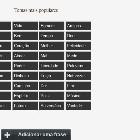
Temas mais populares
Vida
Homem
Amigos
Bem
Tempo
Deus
de
Coração
Mulher
Felicidade
de
Alma
Mal
Medo
Poder
Liberdade
Palavras
ho
Dinheiro
Força
Natureza
Caminho
Dor
Fim
Espírito
Pais
Música
so
Futuro
Aniversário
Vontade
Adicionar uma frase