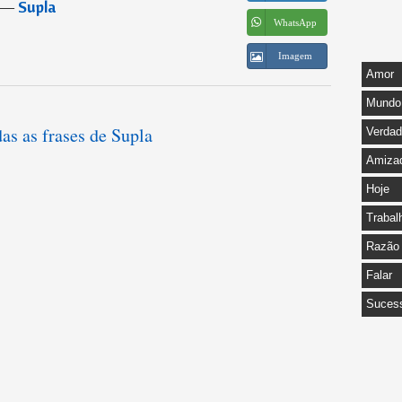
―
Supla
WhatsApp
Imagem
Amor
Mundo
as as frases de Supla
Verda
Amiza
Hoje
Trabal
Razão
Falar
Suces