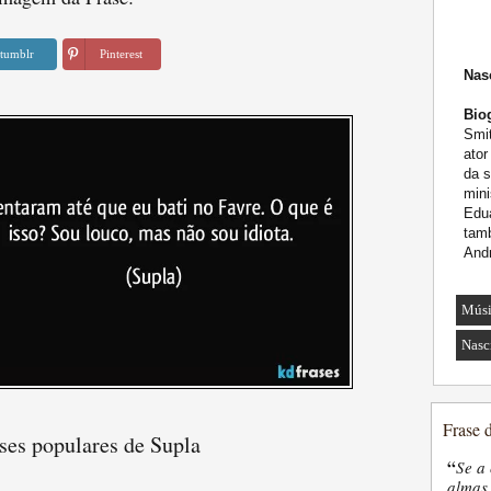
tumblr
Pinterest
Nas
Biog
Smit
ator
da s
mini
Edua
tam
Andr
Músi
Nasc
Frase 
ses populares de Supla
“
Se a 
almas 