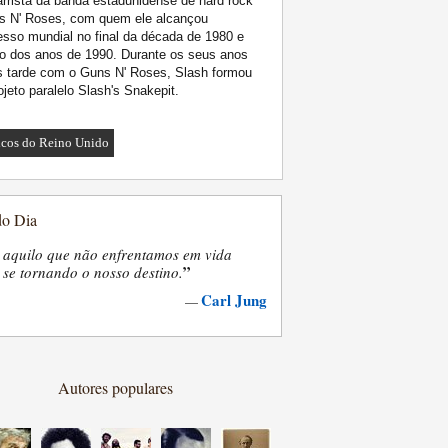
arrista da banda estadunidense de hard rock
s N' Roses, com quem ele alcançou
sso mundial no final da década de 1980 e
io dos anos de 1990. Durante os seus anos
s tarde com o Guns N' Roses, Slash formou
ojeto paralelo Slash's Snakepit.
cos do Reino Unido
do Dia
 aquilo que não enfrentamos em vida
”
se tornando o nosso destino.
Carl Jung
—
Autores populares