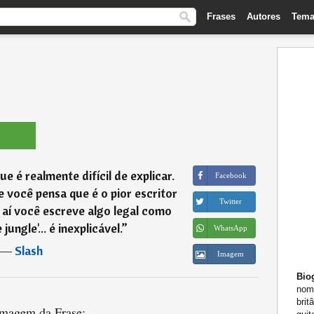
Frases
Autores
Tema
e é realmente difícil de explicar.
Facebook
 você pensa que é o pior escritor
Twitter
aí você escreve algo legal como
ungle'... é inexplicável.
”
WhatsApp
―
Slash
Imagem
Biog
nome
brit
magem da Frase: