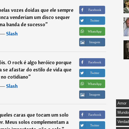
uelas vozes doidas que ele sempre
Facebook
unca venderiam um disco sequer
Twitter
ma banda de sucesso
”
WhatsApp
―
Slash
Imagem
is. O rock é algo heróico porque
Facebook
 se afastar do estilo de vida que
Twitter
 no cotidiano
”
WhatsApp
―
Slash
Imagem
Amor
Mundo
queles caras que tocam um solo
Facebook
ser. Meus solos complementam a
Verda
Twitter