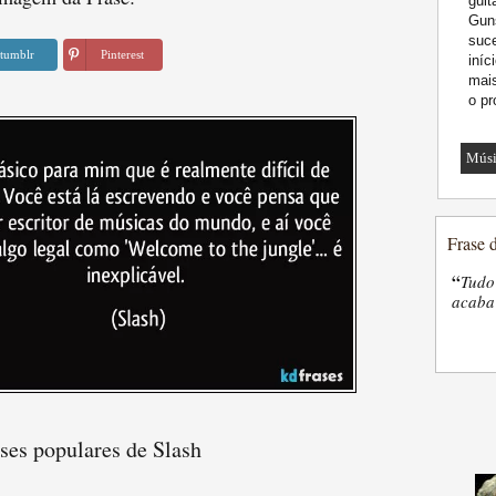
guit
Gun
suce
tumblr
Pinterest
iníc
mai
o pr
Músi
Frase 
“
Tudo
acaba 
ses populares de Slash