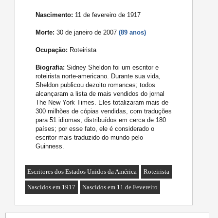
Nascimento:
11 de fevereiro de 1917
Morte:
30 de janeiro de 2007
(89 anos)
Ocupação:
Roteirista
Biografia:
Sidney Sheldon foi um escritor e
roteirista norte-americano. Durante sua vida,
Sheldon publicou dezoito romances; todos
alcançaram a lista de mais vendidos do jornal
The New York Times. Eles totalizaram mais de
300 milhões de cópias vendidas, com traduções
para 51 idiomas, distribuídos em cerca de 180
países; por esse fato, ele é considerado o
escritor mais traduzido do mundo pelo
Guinness.
Escritores dos Estados Unidos da América
Roteirista
Nascidos em 1917
Nascidos em 11 de Fevereiro