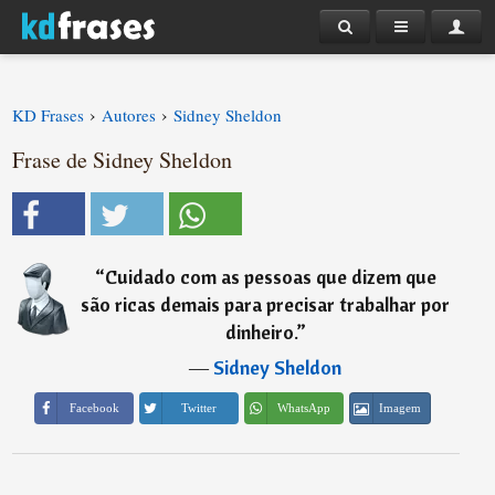
›
›
KD Frases
Autores
Sidney Sheldon
Frase de Sidney Sheldon
“
Cuidado com as pessoas que dizem que
são ricas demais para precisar trabalhar por
dinheiro.
”
―
Sidney Sheldon
Imagem
Facebook
Twitter
WhatsApp