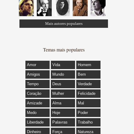
Mais autores populares
Temas mais populares
Amor
Vida
Homem
Amigos
Mundo
Bem
Tempo
Deus
Verdade
Coração
Mulher
Felicidade
Amizade
Alma
Mal
Medo
Hoje
Poder
Liberdade
Palavras
Trabalho
Dinheiro
Força
Natureza