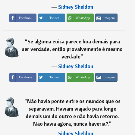
―
Sidney Sheldon
Imagem
Facebook
Twitter
WhatsApp
“
Se alguma coisa parece boa demais para
ser verdade, então provalvemente é mesmo
verdade
”
―
Sidney Sheldon
Imagem
Facebook
Twitter
WhatsApp
“
Não havia ponte entre os mundos que os
separavam. Haviam viajado para longe
demais um do outro e não havia retorno.
Não havia agora, nunca haveria?.
”
―
Sidney Sheldon