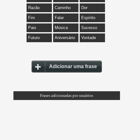
Razão
Caminho
Dor
Fim
Falar
Espírito
Pais
Música
Sucesso
Futuro
Aniversário
Vontade
Adicionar uma frase
Frases adicionadas por usuários