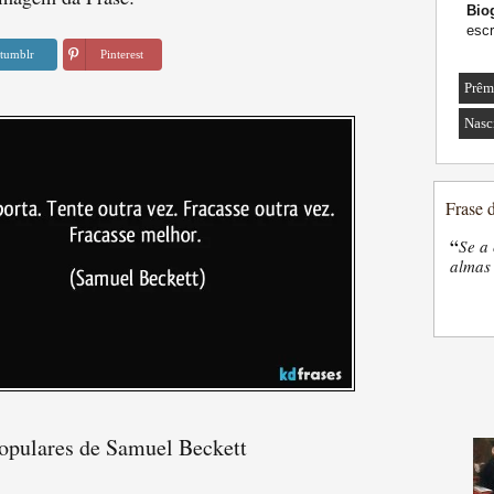
Biog
escr
tumblr
Pinterest
Prêm
Nasc
Frase 
“
Se a 
almas 
populares de Samuel Beckett