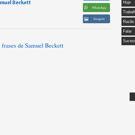
muel Beckett
Hoje
WhatsApp
Trabal
Imagem
Razão
Falar
Suces
s frases de Samuel Beckett