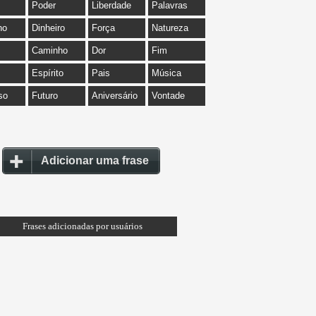
Poder
Liberdade
Palavras
ho
Dinheiro
Força
Natureza
Caminho
Dor
Fim
Espírito
Pais
Música
so
Futuro
Aniversário
Vontade
Adicionar uma frase
Frases adicionadas por usuários