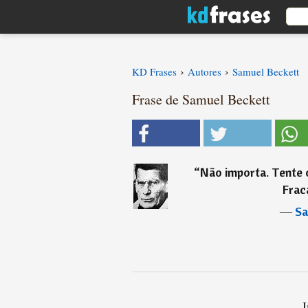
›
›
KD Frases
Autores
Samuel Beckett
Frase de Samuel Beckett
“
Não importa. Tente o
Frac
―
Sa
I