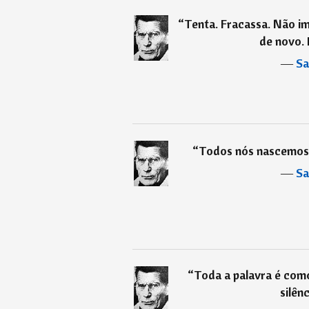
“
Tenta. Fracassa. Não im
de novo. 
―
Sa
“
Todos nós nascemos
―
Sa
“
Toda a palavra é com
silên