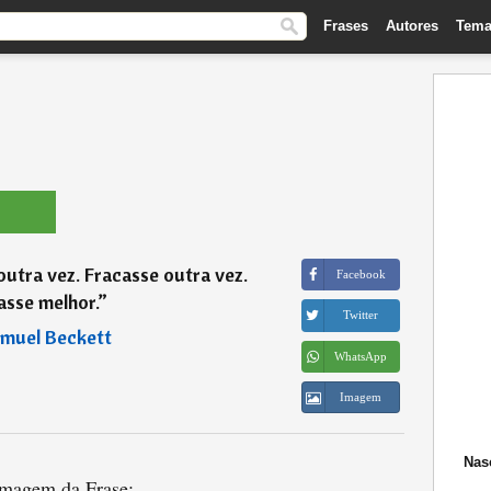
Frases
Autores
Tema
utra vez. Fracasse outra vez.
Facebook
asse melhor.
”
Twitter
muel Beckett
WhatsApp
Imagem
Nas
magem da Frase: