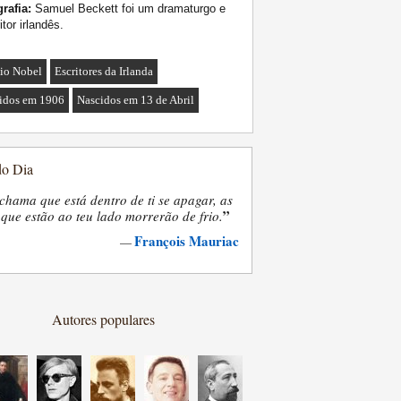
rafia:
Samuel Beckett foi um dramaturgo e
itor irlandês.
io Nobel
Escritores da Irlanda
idos em 1906
Nascidos em 13 de Abril
do Dia
chama que está dentro de ti se apagar, as
”
que estão ao teu lado morrerão de frio.
François Mauriac
—
Autores populares