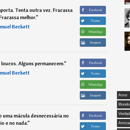
porta. Tenta outra vez. Fracassa
Facebook
Fracassa melhor.
”
Twitter
muel Beckett
WhatsApp
Imagem
 loucos. Alguns permanecem.
”
Facebook
muel Beckett
Twitter
WhatsApp
Amor
Imagem
Mundo
Verda
o uma mácula desnecessária no
Facebook
cio e no nada.
”
Amiza
Twitter