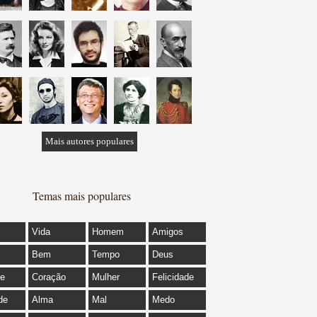
Mais autores populares
Temas mais populares
Vida
Homem
Amigos
Bem
Tempo
Deus
de
Coração
Mulher
Felicidade
de
Alma
Mal
Medo