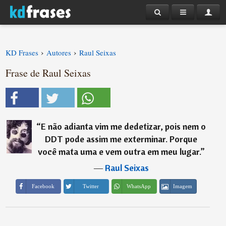
›
›
KD Frases
Autores
Raul Seixas
Frase de Raul Seixas
“
E não adianta vim me dedetizar, pois nem o
DDT pode assim me exterminar. Porque
você mata uma e vem outra em meu lugar.
”
―
Raul Seixas
Imagem
Facebook
Twitter
WhatsApp