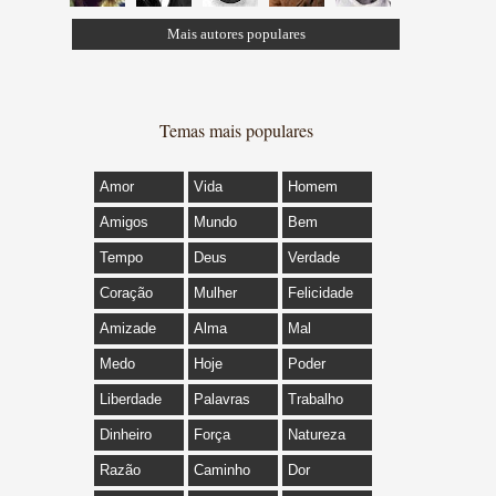
Mais autores populares
Temas mais populares
Amor
Vida
Homem
Amigos
Mundo
Bem
Tempo
Deus
Verdade
Coração
Mulher
Felicidade
Amizade
Alma
Mal
Medo
Hoje
Poder
Liberdade
Palavras
Trabalho
Dinheiro
Força
Natureza
Razão
Caminho
Dor