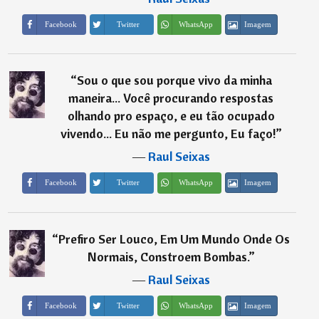
Imagem
Facebook
Twitter
WhatsApp
“
Sou o que sou porque vivo da minha
maneira... Você procurando respostas
olhando pro espaço, e eu tão ocupado
vivendo... Eu não me pergunto, Eu faço!
”
―
Raul Seixas
Imagem
Facebook
Twitter
WhatsApp
“
Prefiro Ser Louco, Em Um Mundo Onde Os
Normais, Constroem Bombas.
”
―
Raul Seixas
Imagem
Facebook
Twitter
WhatsApp