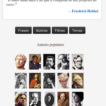
“
O amor nada mais é do que a conquista de nós próprios no
”
outro.
Friedrich Hebbel
—
Frases
Autores
Filmes
Temas
Autores populares