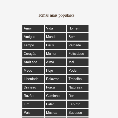
Temas mais populares
Amor
Vida
Homem
Amigos
Mundo
Bem
Tempo
Deus
Verdade
Coração
Mulher
Felicidade
Amizade
Alma
Mal
Medo
Hoje
Poder
Liberdade
Palavras
Trabalho
Dinheiro
Força
Natureza
Razão
Caminho
Dor
Fim
Falar
Espírito
Pais
Música
Sucesso