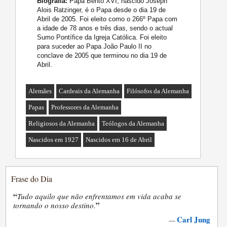
Biografia:
Papa Bento XVI, nascido Joseph
Alois Ratzinger, é o Papa desde o dia 19 de
Abril de 2005. Foi eleito como o 266º Papa com
a idade de 78 anos e três dias, sendo o actual
Sumo Pontífice da Igreja Católica. Foi eleito
para suceder ao Papa João Paulo II no
conclave de 2005 que terminou no dia 19 de
Abril.
Alemães
Cardeais da Alemanha
Filósofos da Alemanha
Papas
Professores da Alemanha
Religiosos da Alemanha
Teólogos da Alemanha
Nascidos em 1927
Nascidos em 16 de Abril
Frase do Dia
“
Tudo aquilo que não enfrentamos em vida acaba se
”
tornando o nosso destino.
Carl Jung
—