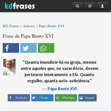
›
›
KD Frases
Autores
Papa Bento XVI
Frase de Papa Bento XVI
“
Quanta imundície há na igreja, mesmo
entre aqueles que, no sacerdócio, devem
pertencer inteiramente a Ele. Quanto
orgulho, quanta auto-suficiência.
”
―
Papa Bento XVI
Imagem
Facebook
Twitter
WhatsApp