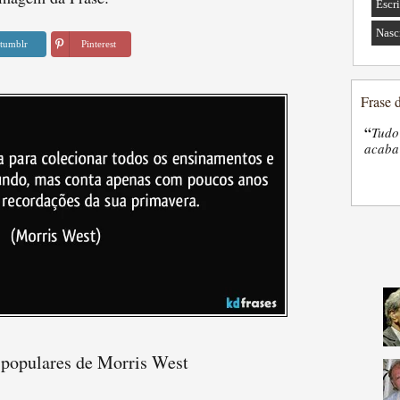
Escri
Nasc
tumblr
Pinterest
Frase 
“
Tudo
acaba 
 populares de Morris West