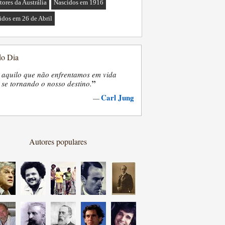
tores da Austrália
Nascidos em 1916
idos em 26 de Abril
do Dia
 aquilo que não enfrentamos em vida
”
se tornando o nosso destino.
Carl Jung
—
Autores populares