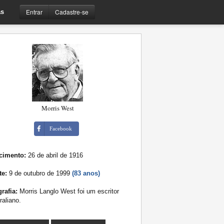
Entrar
Cadastre-se
s
Morris West
Facebook
cimento:
26 de abril de 1916
te:
9 de outubro de 1999
(83 anos)
rafia:
Morris Langlo West foi um escritor
raliano.