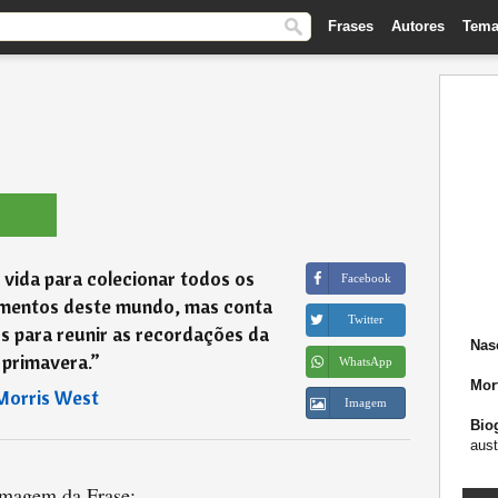
Frases
Autores
Tema
vida para colecionar todos os
Facebook
imentos deste mundo, mas conta
Twitter
 para reunir as recordações da
Nas
 primavera.
”
WhatsApp
Mor
Morris West
Imagem
Biog
aust
magem da Frase: