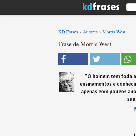
›
›
KD Frases
Autores
Morris West
Frase de Morris West
“
O homem tem toda a 
ensinamentos e conhec
apenas com poucos anos
sua
―
I