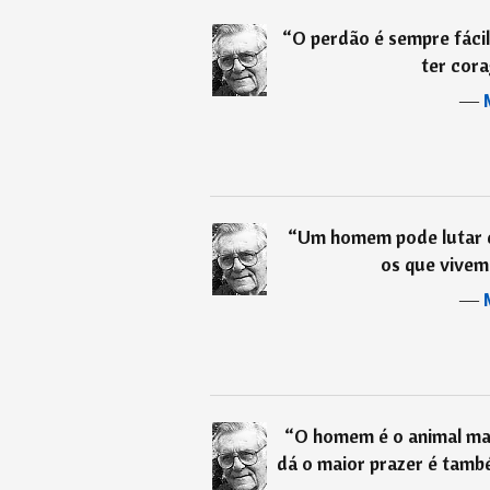
“
O perdão é sempre fácil d
ter cora
―
“
Um homem pode lutar c
os que vivem 
―
“
O homem é o animal mai
dá o maior prazer é tamb