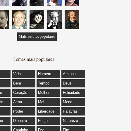
Mais autores populares
Temas mais populares
Vida
Homem
Amigos
Bem
Tempo
Deus
de
Coração
Mulher
Felicidade
de
Alma
Mal
Medo
Poder
Liberdade
Palavras
ho
Dinheiro
Força
Natureza
Caminho
Dor
Fim