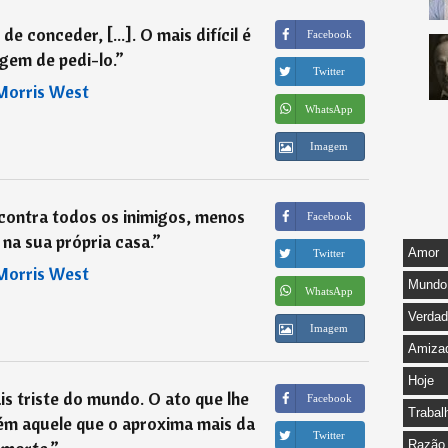
e conceder, [...]. O mais difícil é
Facebook
gem de pedi-lo.
”
Twitter
Morris West
WhatsApp
Imagem
ontra todos os inimigos, menos
Facebook
na sua própria casa.
”
Amor
Twitter
Morris West
Mundo
WhatsApp
Verda
Imagem
Amiza
Hoje
s triste do mundo. O ato que lhe
Facebook
Trabal
ém aquele que o aproxima mais da
Twitter
Razão