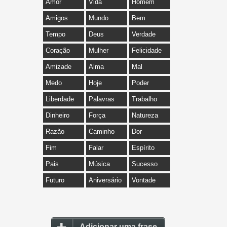
Amor
Vida
Homem
Amigos
Mundo
Bem
Tempo
Deus
Verdade
Coração
Mulher
Felicidade
Amizade
Alma
Mal
Medo
Hoje
Poder
Liberdade
Palavras
Trabalho
Dinheiro
Força
Natureza
Razão
Caminho
Dor
Fim
Falar
Espírito
Pais
Música
Sucesso
Futuro
Aniversário
Vontade
Adicionar uma frase