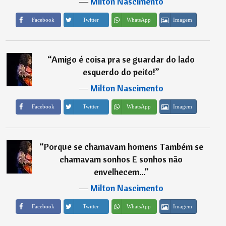
―
Milton Nascimento
Imagem
Facebook
Twitter
WhatsApp
“
Amigo é coisa pra se guardar do lado
esquerdo do peito!
”
―
Milton Nascimento
Imagem
Facebook
Twitter
WhatsApp
“
Porque se chamavam homens Também se
chamavam sonhos E sonhos não
envelhecem...
”
―
Milton Nascimento
Imagem
Facebook
Twitter
WhatsApp