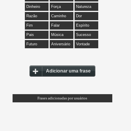
Dinheiro
Força
Natureza
Razão
Caminho
Dor
Fim
Falar
Espírito
Pais
Música
Sucesso
Futuro
Aniversário
Vontade
Adicionar uma frase
Frases adicionadas por usuários