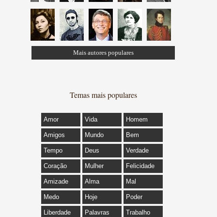
Mais autores populares
Temas mais populares
Amor
Vida
Homem
Amigos
Mundo
Bem
Tempo
Deus
Verdade
Coração
Mulher
Felicidade
Amizade
Alma
Mal
Medo
Hoje
Poder
Liberdade
Palavras
Trabalho