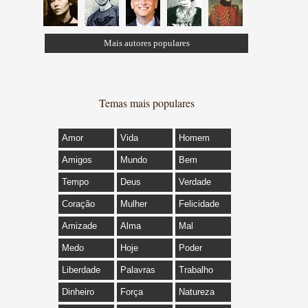
Mais autores populares
Temas mais populares
Amor
Vida
Homem
Amigos
Mundo
Bem
Tempo
Deus
Verdade
Coração
Mulher
Felicidade
Amizade
Alma
Mal
Medo
Hoje
Poder
Liberdade
Palavras
Trabalho
Dinheiro
Força
Natureza