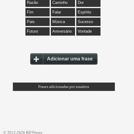
Razão
Caminho
Dor
Fim
Falar
Espírito
Pais
Música
Sucesso
Futuro
Aniversário
Vontade
Adicionar uma frase
Frases adicionadas por usuários
© 2012-2026 KD Frases