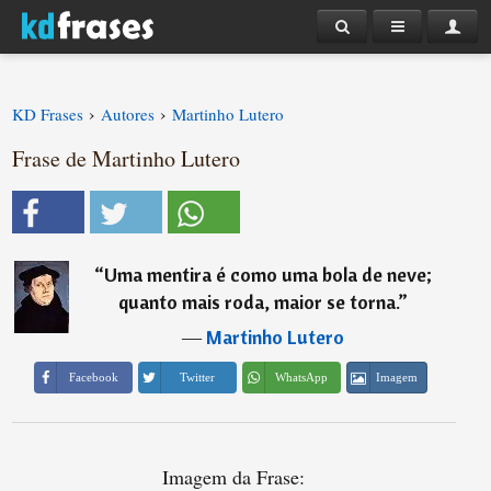
›
›
KD Frases
Autores
Martinho Lutero
Frase de Martinho Lutero
“
Uma mentira é como uma bola de neve;
quanto mais roda, maior se torna.
”
―
Martinho Lutero
Imagem
Facebook
Twitter
WhatsApp
Imagem da Frase: