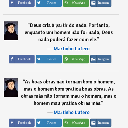
Imagem
Facebook
Twitter
WhatsApp
“
Deus cria à partir do nada. Portanto,
enquanto um homem não for nada, Deus
nada poderá fazer com ele.
”
―
Martinho Lutero
Imagem
Facebook
Twitter
WhatsApp
“
As boas obras não tornam bom o homem,
mas o homem bom pratica boas obras. As
obras más não tornam mau o homem, mas o
homem mau pratica obras más.
”
―
Martinho Lutero
Imagem
Facebook
Twitter
WhatsApp