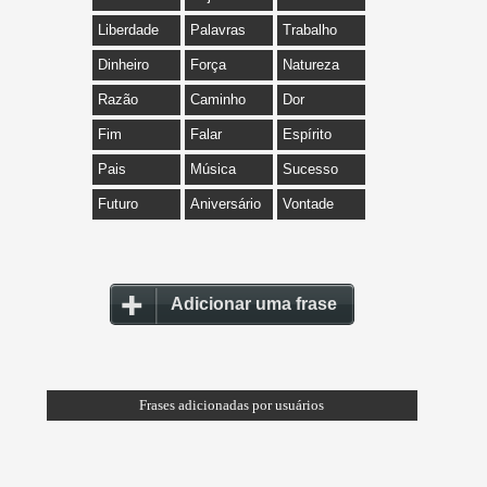
Liberdade
Palavras
Trabalho
Dinheiro
Força
Natureza
Razão
Caminho
Dor
Fim
Falar
Espírito
Pais
Música
Sucesso
Futuro
Aniversário
Vontade
Adicionar uma frase
Frases adicionadas por usuários