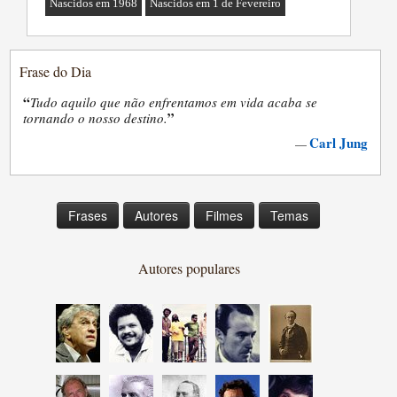
Nascidos em 1968
Nascidos em 1 de Fevereiro
Frase do Dia
“
Tudo aquilo que não enfrentamos em vida acaba se
”
tornando o nosso destino.
Carl Jung
—
Frases
Autores
Filmes
Temas
Autores populares