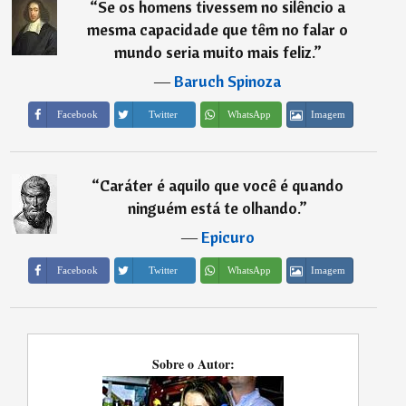
“
Se os homens tivessem no silêncio a
mesma capacidade que têm no falar o
mundo seria muito mais feliz.
”
―
Baruch Spinoza
Imagem
Facebook
Twitter
WhatsApp
“
Caráter é aquilo que você é quando
ninguém está te olhando.
”
―
Epicuro
Imagem
Facebook
Twitter
WhatsApp
Sobre o Autor: