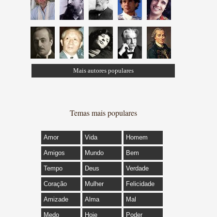
Mais autores populares
Temas mais populares
Amor
Vida
Homem
Amigos
Mundo
Bem
Tempo
Deus
Verdade
Coração
Mulher
Felicidade
Amizade
Alma
Mal
Medo
Hoje
Poder