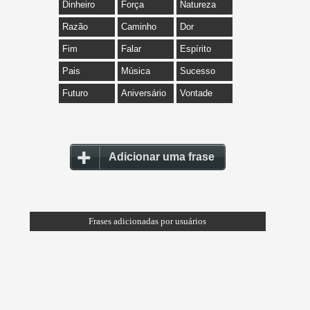
Dinheiro
Força
Natureza
Razão
Caminho
Dor
Fim
Falar
Espírito
Pais
Música
Sucesso
Futuro
Aniversário
Vontade
Adicionar uma frase
Frases adicionadas por usuários