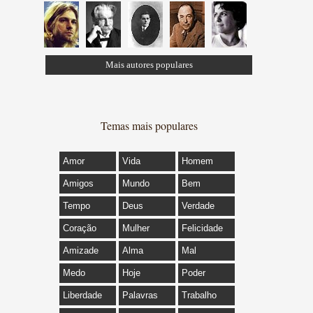
Mais autores populares
Temas mais populares
Amor
Vida
Homem
Amigos
Mundo
Bem
Tempo
Deus
Verdade
Coração
Mulher
Felicidade
Amizade
Alma
Mal
Medo
Hoje
Poder
Liberdade
Palavras
Trabalho