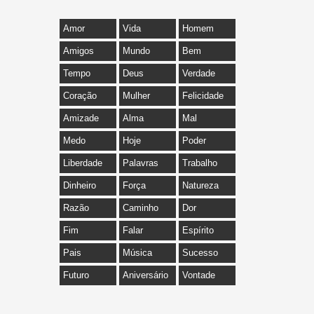
Amor
Vida
Homem
Amigos
Mundo
Bem
Tempo
Deus
Verdade
Coração
Mulher
Felicidade
Amizade
Alma
Mal
Medo
Hoje
Poder
Liberdade
Palavras
Trabalho
Dinheiro
Força
Natureza
Razão
Caminho
Dor
Fim
Falar
Espírito
Pais
Música
Sucesso
Futuro
Aniversário
Vontade