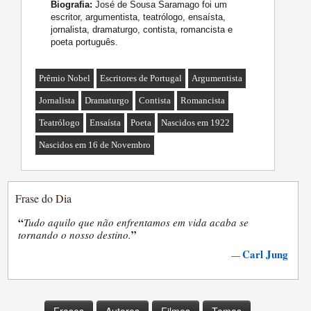
Biografia:
José de Sousa Saramago foi um
escritor, argumentista, teatrólogo, ensaísta,
jornalista, dramaturgo, contista, romancista e
poeta português.
Prêmio Nobel
Escritores de Portugal
Argumentista
Jornalista
Dramaturgo
Contista
Romancista
Teatrólogo
Ensaísta
Poeta
Nascidos em 1922
Nascidos em 16 de Novembro
Frase do Dia
“
Tudo aquilo que não enfrentamos em vida acaba se
”
tornando o nosso destino.
Carl Jung
—