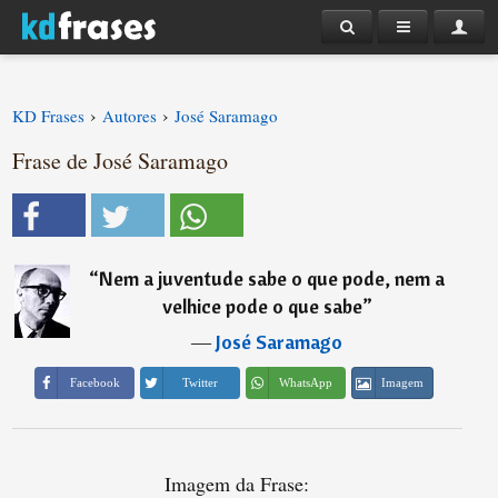
›
›
KD Frases
Autores
José Saramago
Frase de José Saramago
“
Nem a juventude sabe o que pode, nem a
velhice pode o que sabe
”
―
José Saramago
Imagem
Facebook
Twitter
WhatsApp
Imagem da Frase: