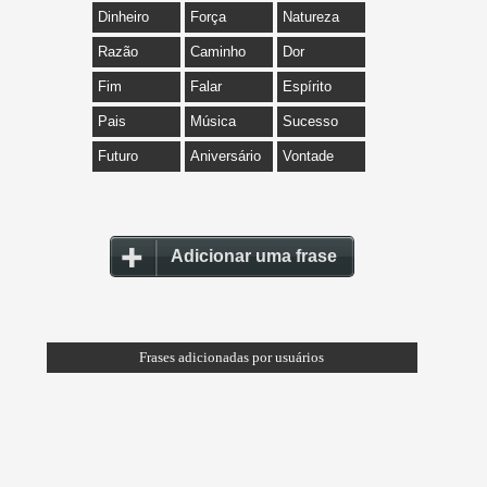
Dinheiro
Força
Natureza
Razão
Caminho
Dor
Fim
Falar
Espírito
Pais
Música
Sucesso
Futuro
Aniversário
Vontade
Adicionar uma frase
Frases adicionadas por usuários