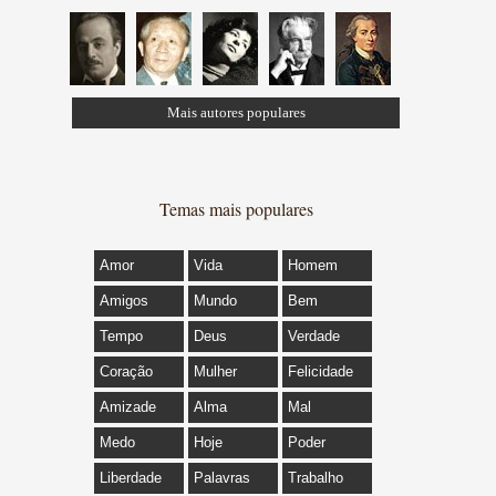
Mais autores populares
Temas mais populares
Amor
Vida
Homem
Amigos
Mundo
Bem
Tempo
Deus
Verdade
Coração
Mulher
Felicidade
Amizade
Alma
Mal
Medo
Hoje
Poder
Liberdade
Palavras
Trabalho