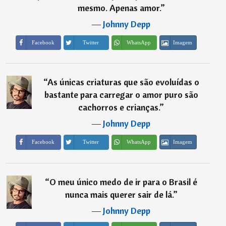
mesmo. Apenas amor.
”
―
Johnny Depp
Imagem
Facebook
Twitter
WhatsApp
“
As únicas criaturas que são evoluídas o
bastante para carregar o amor puro são
cachorros e crianças.
”
―
Johnny Depp
Imagem
Facebook
Twitter
WhatsApp
“
O meu único medo de ir para o Brasil é
nunca mais querer sair de lá.
”
―
Johnny Depp