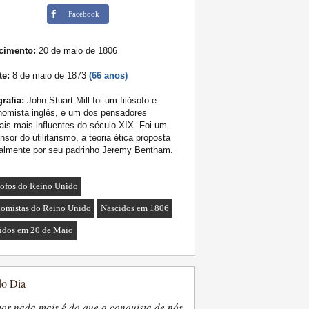
Facebook
cimento:
20 de maio de 1806
te:
8 de maio de 1873
(66 anos)
rafia:
John Stuart Mill foi um filósofo e
nomista inglês, e um dos pensadores
rais mais influentes do século XIX. Foi um
nsor do utilitarismo, a teoria ética proposta
ialmente por seu padrinho Jeremy Bentham.
sofos do Reino Unido
omistas do Reino Unido
Nascidos em 1806
idos em 20 de Maio
do Dia
or nada mais é do que a conquista de nós