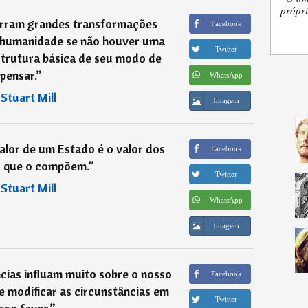
própri
orram grandes transformações
Facebook
a humanidade se não houver uma
Twitter
trutura básica de seu modo de
pensar.
”
WhatsApp
―
Stuart Mill
Imagem
valor de um Estado é o valor dos
Facebook
s que o compõem.
”
Twitter
―
Stuart Mill
WhatsApp
Imagem
cias influam muito sobre o nosso
Facebook
e modificar as circunstâncias em
Twitter