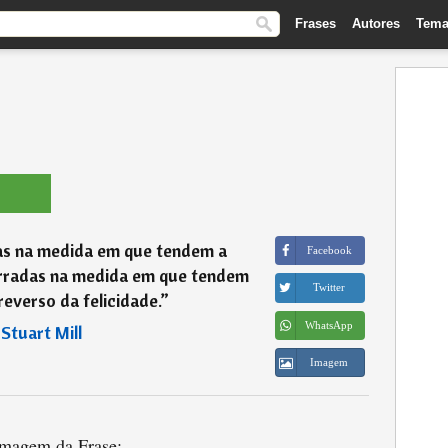
Frases
Autores
Tema
as na medida em que tendem a
Facebook
erradas na medida em que tendem
Twitter
everso da felicidade.
”
WhatsApp
―
Stuart Mill
Imagem
magem da Frase: