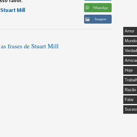
sso favor.
”
WhatsApp
―
Stuart Mill
Imagem
Amor
Mundo
 as frases de Stuart Mill
Verda
Amiza
Hoje
Trabal
Razão
Falar
Suces