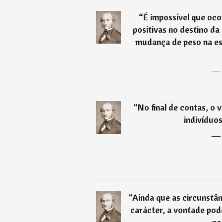
“
É impossível que oc
positivas no destino d
mudança de peso na es
“
No final de contas, o 
indivíduo
“
Ainda que as circunstân
carácter, a vontade pod