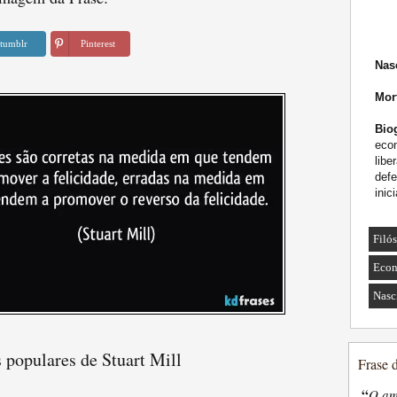
tumblr
Pinterest
Nas
Mor
Biog
eco
libe
defe
inic
Filó
Econ
Nasc
 populares de Stuart Mill
Frase 
“
O am