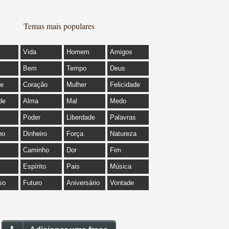
Temas mais populares
Vida
Homem
Amigos
Bem
Tempo
Deus
de
Coração
Mulher
Felicidade
de
Alma
Mal
Medo
Poder
Liberdade
Palavras
ho
Dinheiro
Força
Natureza
Caminho
Dor
Fim
Espírito
Pais
Música
so
Futuro
Aniversário
Vontade