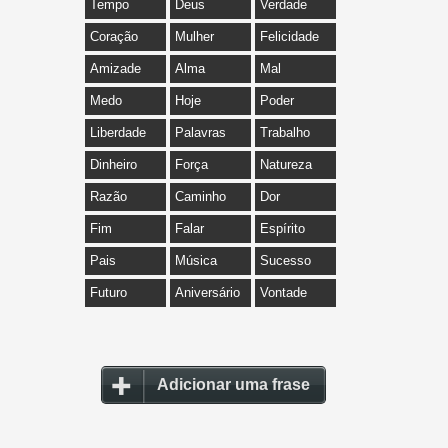
Tempo
Deus
Verdade
Coração
Mulher
Felicidade
Amizade
Alma
Mal
Medo
Hoje
Poder
Liberdade
Palavras
Trabalho
Dinheiro
Força
Natureza
Razão
Caminho
Dor
Fim
Falar
Espírito
Pais
Música
Sucesso
Futuro
Aniversário
Vontade
Adicionar uma frase