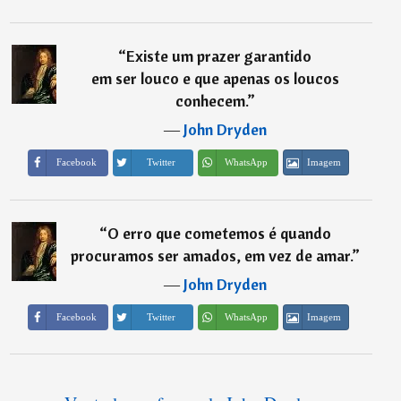
“
Existe um prazer garantido
em ser louco e que apenas os loucos
conhecem.
”
―
John Dryden
Imagem
Facebook
Twitter
WhatsApp
“
O erro que cometemos é quando
procuramos ser amados, em vez de amar.
”
―
John Dryden
Imagem
Facebook
Twitter
WhatsApp