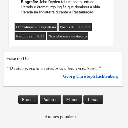
Biografia:
John Dryden foi um poeta, crítico
literário e dramaturgo inglês que dominou a vida
literária na Inglaterra durante a Restauração.
Dramaturgos da Inglaterra
Poetas da Inglaterra
Nascidos em 1631
Nascidos em 9 de Agosto
Frase do Dia
“
”
O sábio procura a sabedoria, o tolo encontrou-a.
Georg Christoph Lichtenberg
—
Frases
Autores
Filmes
Temas
Autores populares