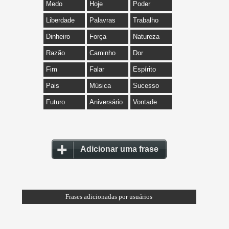
Medo
Hoje
Poder
Liberdade
Palavras
Trabalho
Dinheiro
Força
Natureza
Razão
Caminho
Dor
Fim
Falar
Espírito
Pais
Música
Sucesso
Futuro
Aniversário
Vontade
Adicionar uma frase
Frases adicionadas por usuários