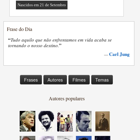
Nascidos em 21 de Setembro
Frase do Dia
“
Tudo aquilo que não enfrentamos em vida acaba se
”
tornando o nosso destino.
Carl Jung
—
Frases
Autores
Filmes
Temas
Autores populares