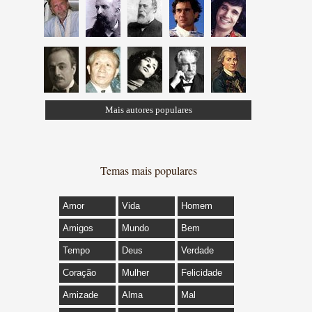
Mais autores populares
Temas mais populares
Amor
Vida
Homem
Amigos
Mundo
Bem
Tempo
Deus
Verdade
Coração
Mulher
Felicidade
Amizade
Alma
Mal