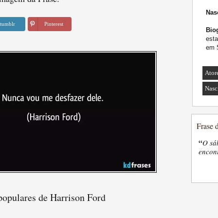
Nas
tumblr
Pinterest
Biog
esta
em S
Ator
Nasc
Frase 
“
O sá
encon
populares de Harrison Ford