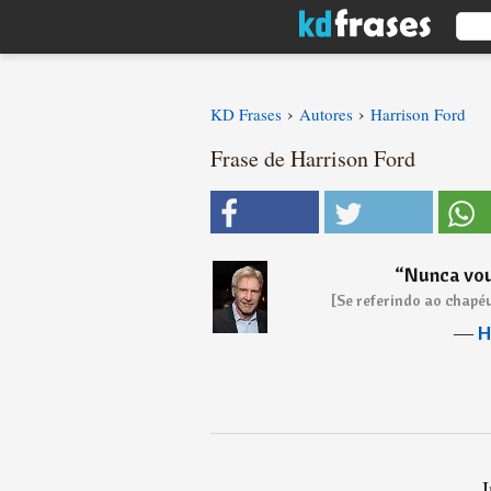
›
›
KD Frases
Autores
Harrison Ford
Frase de Harrison Ford
“
Nunca vou
[Se referindo ao chapéu
―
H
I