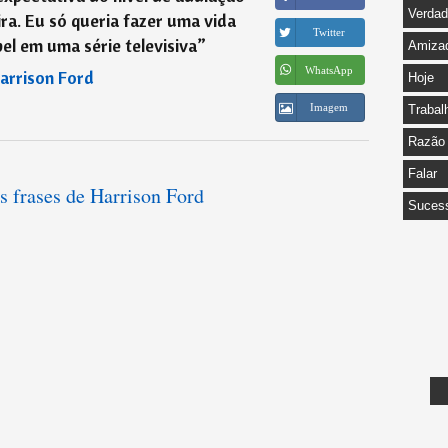
Verda
ra. Eu só queria fazer uma vida
Twitter
l em uma série televisiva
”
Amiza
WhatsApp
arrison Ford
Hoje
Imagem
Trabal
Razão
Falar
s frases de Harrison Ford
Suces