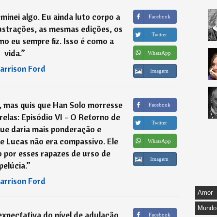
inei algo. Eu ainda luto corpo a
Facebook
strações, as mesmas edições, os
Twitter
 eu sempre fiz. Isso é como a
vida.
”
WhatsApp
arrison Ford
Imagem
, mas quis que Han Solo morresse
Facebook
relas: Episódio VI - O Retorno de
Twitter
 que daria mais ponderação e
e Lucas não era compassivo. Ele
WhatsApp
 por esses rapazes de urso de
Imagem
pelúcia.
”
arrison Ford
Amor
Mundo
xpectativa do nível de adulação
Facebook