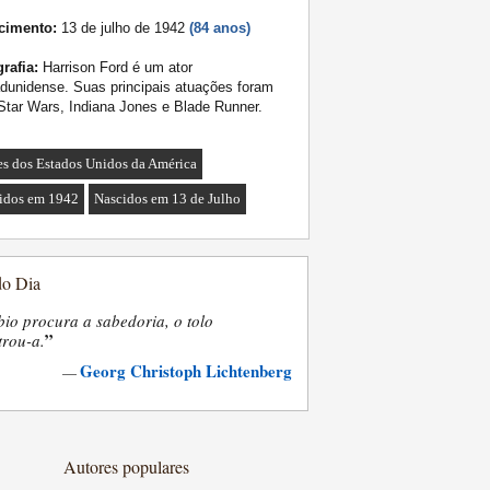
cimento:
13 de julho de 1942
(84 anos)
rafia:
Harrison Ford é um ator
dunidense. Suas principais atuações foram
tar Wars, Indiana Jones e Blade Runner.
es dos Estados Unidos da América
idos em 1942
Nascidos em 13 de Julho
do Dia
bio procura a sabedoria, o tolo
”
trou-a.
Georg Christoph Lichtenberg
—
Autores populares