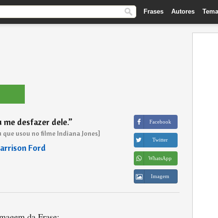
Frases
Autores
Tema
 me desfazer dele.
”
Facebook
 que usou no filme Indiana Jones]
Twitter
arrison Ford
WhatsApp
Imagem
magem da Frase: