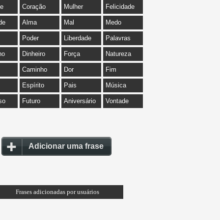
de
Coração
Mulher
Felicidade
de
Alma
Mal
Medo
Poder
Liberdade
Palavras
ho
Dinheiro
Força
Natureza
Caminho
Dor
Fim
Espírito
Pais
Música
so
Futuro
Aniversário
Vontade
Adicionar uma frase
Frases adicionadas por usuários