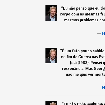
“
Eu não penso que eu dom
corpo com as mesmas fru
mesmos problemas como
―
H
“
É um fato pouco sabido
no fim de Guerra nas Est
Jedi (1983). Pensei
ressonância. Mas Georg
não me quis ver morto
―
H
“
Eu não tinha nenhuma e